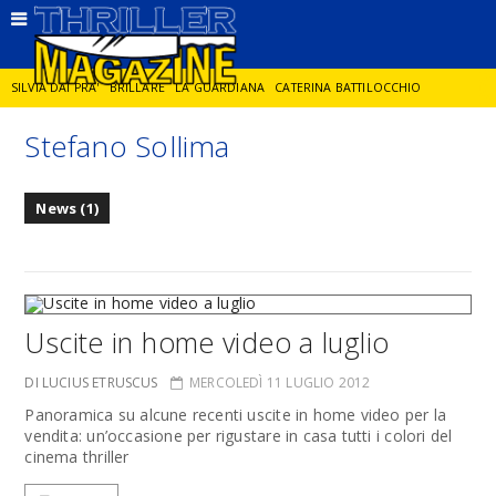
SILVIA DAI PRA'
BRILLARE
LA GUARDIANA
CATERINA BATTILOCCHIO
Stefano Sollima
JORGE DIAZ
LA SPIA
DELITTO IN CORNICE
GIANCARLO DE CATALDO
News (1)
DIEGO ZANDEL
GLI ANNI DI PIETRA
Uscite in home video a luglio
DI LUCIUS ETRUSCUS
MERCOLEDÌ 11 LUGLIO 2012
Panoramica su alcune recenti uscite in home video per la
vendita: un’occasione per rigustare in casa tutti i colori del
cinema thriller