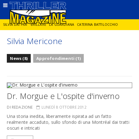
SILVIA DAI PRA'
BRILLARE
LA GUARDIANA
CATERINA BATTILOCCHIO
Silvia Mericone
JORGE DIAZ
LA SPIA
DELITTO IN CORNICE
GIANCARLO DE CATALDO
News (8)
Approfondimenti (1)
DIEGO ZANDEL
GLI ANNI DI PIETRA
Dr. Morgue e L'ospite d'inverno
DI REDAZIONE
LUNEDÌ 8 OTTOBRE 2012
Una storia inedita, liberamente ispirata ad un fatto
realmente accaduto, sullo sfondo di una Montréal dai tratti
oscuri e intricati