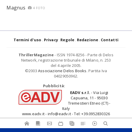
Magnus
4 FOTO
Termini d'uso
Privacy
Regole
Redazione
Contatti
ThrillerMagazine
- ISSN 1974-8256 - Parte di Delos
Network, registrazione tribunale di Milano, n. 253
del 4 aprile 2005.
©2003
Associazione Delos Books
. Partita Iva
04029050962.
Pubblicità:
EADV s.r.l.
- Via Luigi
Capuana, 11 - 95030
Tremestieri Etneo (CT) -
Italy
www.eadv.it - info@eadv.it - Tel: +39.0952830326