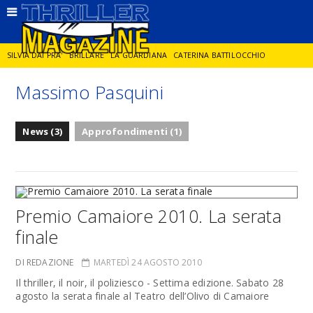
SILVIA DAI PRA'
BRILLARE
LA GUARDIANA
CATERINA BATTILOCCHIO
Massimo Pasquini
JORGE DIAZ
LA SPIA
DELITTO IN CORNICE
GIANCARLO DE CATALDO
News (3)
Approfondimenti (1)
DIEGO ZANDEL
GLI ANNI DI PIETRA
Premio Camaiore 2010. La serata
finale
DI REDAZIONE
MARTEDÌ 24 AGOSTO 2010
Il thriller, il noir, il poliziesco - Settima edizione. Sabato 28
agosto la serata finale al Teatro dell’Olivo di Camaiore