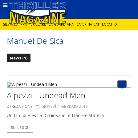
SILVIA DAI PRA'
BRILLARE
LA GUARDIANA
CATERINA BATTILOCCHIO
Manuel De Sica
JORGE DIAZ
LA SPIA
DELITTO IN CORNICE
GIANCARLO DE CATALDO
News (1)
DIEGO ZANDEL
GLI ANNI DI PIETRA
1
A pezzi - Undead Men
DI REDAZIONE
GIOVEDÌ 7 FEBBRAIO 2013
Un film di Alessia Di Giovanni e Daniele Statella
LEGGI