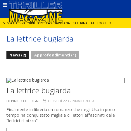
SILVIA DAI PRA'
BRILLARE
LA GUARDIANA
CATERINA BATTILOCCHIO
La lettrice bugiarda
JORGE DIAZ
LA SPIA
DELITTO IN CORNICE
GIANCARLO DE CATALDO
News (2)
Approfondimenti (1)
DIEGO ZANDEL
GLI ANNI DI PIETRA
La lettrice bugiarda
DI PINO COTTOGNI
GIOVEDÌ 22 GENNAIO 2009
Finalmente in libreria un romanzo che negli Usa in poco
tempo ha conquistato migliaia di lettori affascinati dalle
“lettrici di pizzo”