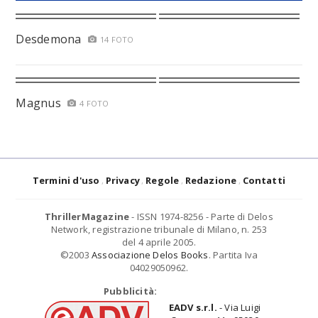
Desdemona
14 FOTO
Magnus
4 FOTO
Termini d'uso
Privacy
Regole
Redazione
Contatti
ThrillerMagazine
- ISSN 1974-8256 - Parte di Delos
Network, registrazione tribunale di Milano, n. 253
del 4 aprile 2005.
©2003
Associazione Delos Books
. Partita Iva
04029050962.
Pubblicità:
EADV s.r.l.
- Via Luigi