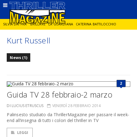
SILVIA DAI PRA'
BRILLARE
LA GUARDIANA
CATERINA BATTILOCCHIO
Kurt Russell
JORGE DIAZ
LA SPIA
DELITTO IN CORNICE
GIANCARLO DE CATALDO
News (1)
DIEGO ZANDEL
GLI ANNI DI PIETRA
2
Guida TV 28 febbraio-2 marzo
DI LUCIUS ETRUSCUS
VENERDÌ 28 FEBBRAIO 2014
Palinsesto studiato da ThrillerMagazine per passare il week-
end all’insegna di tutti i colori del thriller in TV
LEGGI