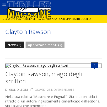
SILVIA DAI PRA'
BRILLARE
LA GUARDIANA
CATERINA BATTILOCCHIO
Clayton Rawson
JORGE DIAZ
LA SPIA
DELITTO IN CORNICE
GIANCARLO DE CATALDO
News (3)
Approfondimenti (2)
DIEGO ZANDEL
GLI ANNI DI PIETRA
3
Clayton Rawson, mago degli
scrittori
DI GIULIO LEONI
GIOVEDÌ 28 NOVEMBRE 2013
Nella sua rubrica “Maschere e Pugnali”, Giulio Leoni stila il
ritratto di un autore ingiustamente dimenticato dall’editoria,
sia italiana che americana