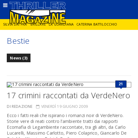
SILVIA DAI PRA'
BRILLARE
LA GUARDIANA
CATERINA BATTILOCCHIO
Bestie
JORGE DIAZ
LA SPIA
DELITTO IN CORNICE
GIANCARLO DE CATALDO
News (3)
DIEGO ZANDEL
GLI ANNI DI PIETRA
21
17 crimini raccontati da VerdeNero
DI REDAZIONE
VENERDÌ 19 GIUGNO 2009
Ecco i fatti reali che ispirano i romanzi noir di VerdeNero.
Storie vere di reati contro l’ambiente tratti dai rapporti
Ecomafia di Legambiente raccontate, tra gli altri, da Carlo
Lucarelli, Massimo Carlotto, Piero Colaprico, Giancarlo De