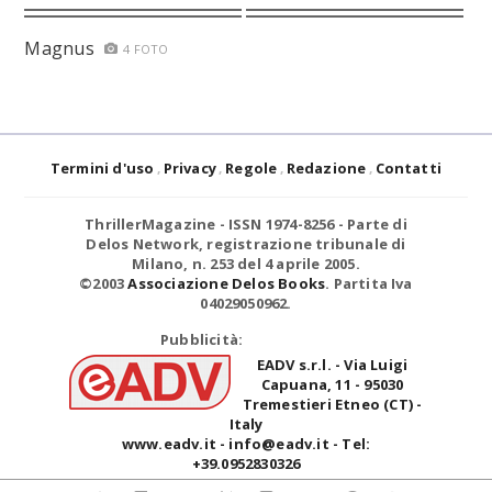
Magnus
4 FOTO
Termini d'uso
Privacy
Regole
Redazione
Contatti
ThrillerMagazine
- ISSN 1974-8256 - Parte di
Delos Network, registrazione tribunale di
Milano, n. 253 del 4 aprile 2005.
©2003
Associazione Delos Books
. Partita Iva
04029050962.
Pubblicità:
EADV s.r.l.
- Via Luigi
Capuana, 11 - 95030
Tremestieri Etneo (CT) -
Italy
www.eadv.it - info@eadv.it - Tel:
+39.0952830326