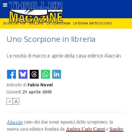
SILVIA DAI PRA'
BRILLARE
LA GUARDIANA
CATERINA BATTILOCCHIO
Uno Scorpione in libreria
JORGE DIAZ
LA SPIA
DELITTO IN CORNICE
GIANCARLO DE CATALDO
Le novità di marzo e aprile della casa editrice Alacrán
DIEGO ZANDEL
GLI ANNI DI PIETRA
Articolo di
Fabio Novel
Giovedì
21 aprile 2005
A
A
Alacrán
(uno dei due nomi ispanici dello scorpione), la
nuova casa editrice fondata da
Andrea Carlo Cappi
e
Sandro