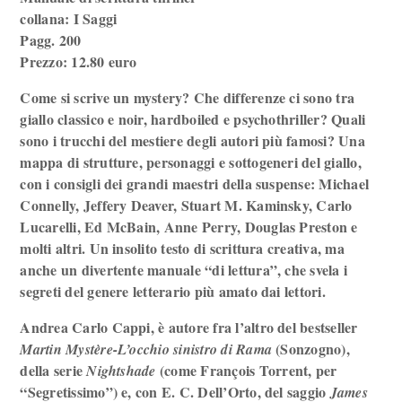
collana: I Saggi
Pagg. 200
Prezzo: 12.80 euro
Come si scrive un mystery? Che differenze ci sono tra
giallo classico e noir, hardboiled e psychothriller? Quali
sono i trucchi del mestiere degli autori più famosi? Una
mappa di strutture, personaggi e sottogeneri del giallo,
con i consigli dei grandi maestri della suspense: Michael
Connelly, Jeffery Deaver, Stuart M. Kaminsky, Carlo
Lucarelli, Ed McBain, Anne Perry, Douglas Preston e
molti altri. Un insolito testo di scrittura creativa, ma
anche un divertente manuale “di lettura”, che svela i
segreti del genere letterario più amato dai lettori.
Andrea Carlo Cappi, è autore fra l’altro del bestseller
(Sonzogno),
Martin Mystère-L’occhio sinistro di Rama
della serie
(come François Torrent, per
Nightshade
“Segretissimo”) e, con E. C. Dell’Orto, del saggio
James