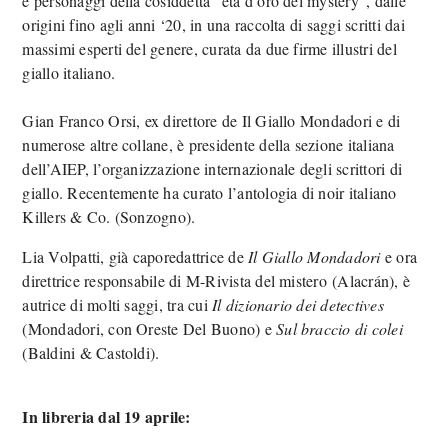
e personaggi della cosiddetta “età d’oro del mystery”, dalle
origini fino agli anni ‘20, in una raccolta di saggi scritti dai
massimi esperti del genere, curata da due firme illustri del
giallo italiano.
Gian Franco Orsi, ex direttore de Il Giallo Mondadori e di
numerose altre collane, è presidente della sezione italiana
dell’AIEP, l’organizzazione internazionale degli scrittori di
giallo. Recentemente ha curato l’antologia di noir italiano
Killers & Co. (Sonzogno).
Lia Volpatti, già caporedattrice de
Il Giallo Mondadori
e ora
direttrice responsabile di M-Rivista del mistero (Alacrán), è
autrice di molti saggi, tra cui
Il dizionario dei detectives
(Mondadori, con Oreste Del Buono) e
Sul braccio di colei
(Baldini & Castoldi).
In libreria dal 19 aprile: