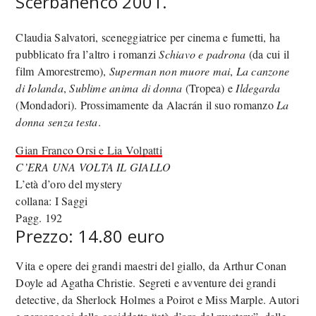
Scerbanenco 2001.
Claudia Salvatori, sceneggiatrice per cinema e fumetti, ha
pubblicato fra l’altro i romanzi
Schiavo e padrona
(da cui il
film Amorestremo),
Superman non muore mai
,
La canzone
di Iolanda
,
Sublime anima di donna
(Tropea) e
Ildegarda
(Mondadori). Prossimamente da Alacrán il suo romanzo
La
donna senza testa
.
Gian Franco Orsi e Lia Volpatti
C’ERA UNA VOLTA IL GIALLO
L’età d’oro del mystery
collana: I Saggi
Pagg. 192
Prezzo: 14.80 euro
Vita e opere dei grandi maestri del giallo, da Arthur Conan
Doyle ad Agatha Christie. Segreti e avventure dei grandi
detective, da Sherlock Holmes a Poirot e Miss Marple. Autori