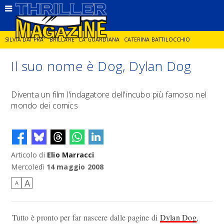
SILVIA DAI PRA'
BRILLARE
LA GUARDIANA
CATERINA BATTILOCCHIO
Il suo nome è Dog, Dylan Dog
JORGE DIAZ
LA SPIA
DELITTO IN CORNICE
GIANCARLO DE CATALDO
Diventa un film l'indagatore dell'incubo più famoso nel
mondo dei comics
DIEGO ZANDEL
GLI ANNI DI PIETRA
Articolo di
Elio Marracci
Mercoledì
14 maggio 2008
A
A
Tutto è pronto per far nascere dalle pagine di
Dylan Dog
,