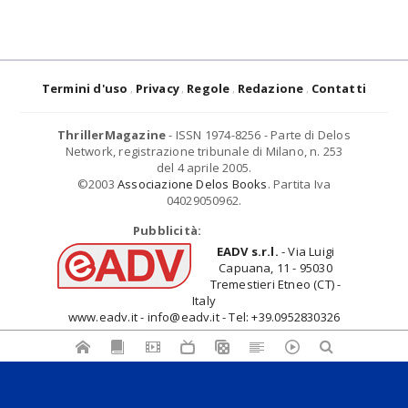
Termini d'uso
Privacy
Regole
Redazione
Contatti
ThrillerMagazine
- ISSN 1974-8256 - Parte di Delos
Network, registrazione tribunale di Milano, n. 253
del 4 aprile 2005.
©2003
Associazione Delos Books
. Partita Iva
04029050962.
Pubblicità:
EADV s.r.l.
- Via Luigi
Capuana, 11 - 95030
Tremestieri Etneo (CT) -
Italy
www.eadv.it - info@eadv.it - Tel: +39.0952830326