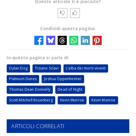
Questo articolo ti è piaciuto?
Condividi questa pagina:
In questa pagina si parla di:
Dylan Dog
Tiziano Sclavi
L’alba dei morti viventi
Platinum Dunes
Joshua Oppenheimer
Thomas Dean Donnelly
Dead of Night
Scott Mitchell Rosenberg
Kevin Munroe
Kevin Munroe
ARTICOLI CORRELATI