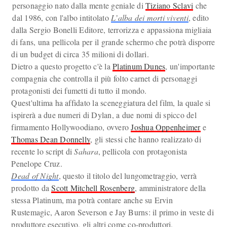
personaggio nato dalla mente geniale di
Tiziano Sclavi
che
dal 1986, con l'albo intitolato
L’alba dei morti viventi
, edito
dalla Sergio Bonelli Editore, terrorizza e appassiona migliaia
di fans, una pellicola per il grande schermo che potrà disporre
di un budget di circa 35 milioni di dollari.
Dietro a questo progetto c'è la
Platinum Dunes
, un'importante
compagnia che controlla il più folto carnet di personaggi
protagonisti dei fumetti di tutto il mondo.
Quest'ultima ha affidato la sceneggiatura del film, la quale si
ispirerà a due numeri di Dylan, a due nomi di spicco del
firmamento Hollywoodiano, ovvero
Joshua Oppenheimer
e
Thomas Dean Donnelly
, gli stessi che hanno realizzato di
recente lo script di
Sahara
, pellicola con protagonista
Penelope Cruz.
Dead of Night
, questo il titolo del lungometraggio, verrà
prodotto da
Scott Mitchell Rosenberg
, amministratore della
stessa Platinum, ma potrà contare anche su Ervin
Rustemagic, Aaron Severson e Jay Burns: il primo in veste di
produttore esecutivo, gli altri come co-produttori.