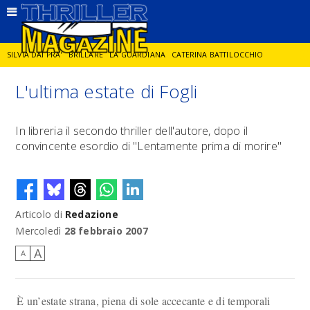
SILVIA DAI PRA'
BRILLARE
LA GUARDIANA
CATERINA BATTILOCCHIO
L'ultima estate di Fogli
JORGE DIAZ
LA SPIA
DELITTO IN CORNICE
GIANCARLO DE CATALDO
In libreria il secondo thriller dell'autore, dopo il
convincente esordio di "Lentamente prima di morire"
DIEGO ZANDEL
GLI ANNI DI PIETRA
Articolo di
Redazione
Mercoledì
28 febbraio 2007
A
A
È un’estate strana, piena di sole accecante e di temporali