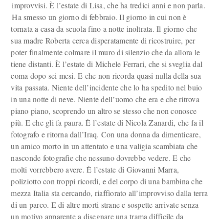
improvvisi. È l’estate di Lisa, che ha tredici anni e non parla.
Ha smesso un giorno di febbraio. Il giorno in cui non è
tornata a casa da scuola fino a notte inoltrata. Il giorno che
sua madre Roberta cerca disperatamente di ricostruire, per
poter finalmente colmare il muro di silenzio che da allora le
tiene distanti. È l’estate di Michele Ferrari, che si sveglia dal
coma dopo sei mesi. E che non ricorda quasi nulla della sua
vita passata. Niente dell’incidente che lo ha spedito nel buio
in una notte di neve. Niente dell’uomo che era e che ritrova
piano piano, scoprendo un altro se stesso che non conosce
più. E che gli fa paura. È l’estate di Nicola Zanardi, che fa il
fotografo e ritorna dall’Iraq. Con una donna da dimenticare,
un amico morto in un attentato e una valigia scambiata che
nasconde fotografie che nessuno dovrebbe vedere. E che
molti vorrebbero avere. È l’estate di Giovanni Marra,
poliziotto con troppi ricordi, e del corpo di una bambina che
mezza Italia sta cercando, riaffiorato all’improvviso dalla terra
di un parco. E di altre morti strane e sospette arrivate senza
un motivo apparente a disegnare una trama difficile da