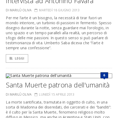
Intervista ad Antonino Favara
DI MARILÙ OLIVA
MARTEDÌ 18 GIUGNO 2013
Per me l’arte è un bisogno, la necessità di tirar fuori un
mondo interiore, un turbinio di passioni in fermento. Spesso
disegno durante la notte, senza guardare mai l’orologio, in
uno spazio e un tempo paralleli alla realtà, un percorso di
sfogo delle mie passioni. In questo senso si può parlare di
testimonianza di vita. Umberto Saba diceva che “l’arte è
sempre una confessione”.
LEGGI
6
Santa Muerte patrona dell'umanità
DI MARILÙ OLIVA
LUNEDÌ 15 APRILE 2013
La morte santificata, tramutata in oggetto di culto, in una
sorta di Madonna dei diseredati, dei carcerati e dei “banditi”:
è il culto per la Santa Muerte, fenomeno religioso molto
diffuso in Messico, ma anche in Argentina e Stati Uniti, con