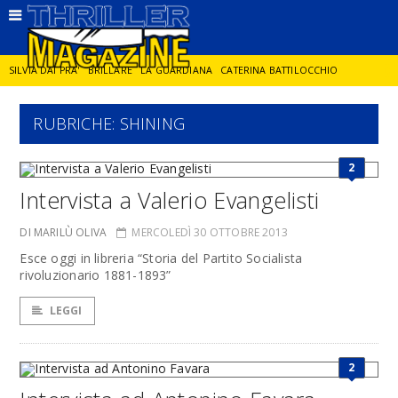
SILVIA DAI PRA'
BRILLARE
LA GUARDIANA
CATERINA BATTILOCCHIO
RUBRICHE: SHINING
JORGE DIAZ
LA SPIA
DELITTO IN CORNICE
GIANCARLO DE CATALDO
2
DIEGO ZANDEL
GLI ANNI DI PIETRA
Intervista a Valerio Evangelisti
DI MARILÙ OLIVA
MERCOLEDÌ 30 OTTOBRE 2013
Esce oggi in libreria “Storia del Partito Socialista
rivoluzionario 1881-1893”
LEGGI
2