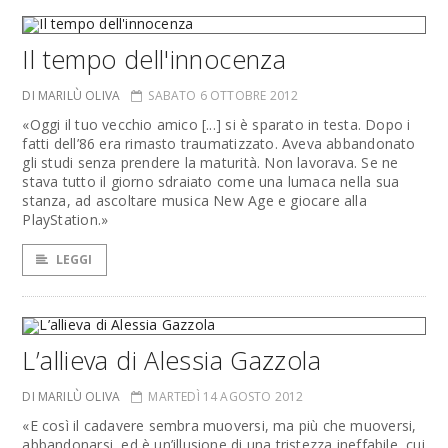
Il tempo dell'innocenza
DI MARILÙ OLIVA
SABATO 6 OTTOBRE 2012
«Oggi il tuo vecchio amico [...] si è sparato in testa. Dopo i
fatti dell’86 era rimasto traumatizzato. Aveva abbandonato
gli studi senza prendere la maturità. Non lavorava. Se ne
stava tutto il giorno sdraiato come una lumaca nella sua
stanza, ad ascoltare musica New Age e giocare alla
PlayStation.»
LEGGI
L’allieva di Alessia Gazzola
DI MARILÙ OLIVA
MARTEDÌ 14 AGOSTO 2012
«E così il cadavere sembra muoversi, ma più che muoversi,
abbandonarsi, ed è un’illusione di una tristezza ineffabile, cui