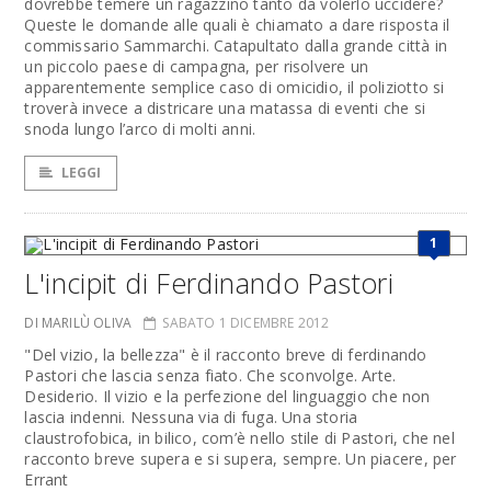
dovrebbe temere un ragazzino tanto da volerlo uccidere?
Queste le domande alle quali è chiamato a dare risposta il
commissario Sammarchi. Catapultato dalla grande città in
un piccolo paese di campagna, per risolvere un
apparentemente semplice caso di omicidio, il poliziotto si
troverà invece a districare una matassa di eventi che si
snoda lungo l’arco di molti anni.
LEGGI
1
L'incipit di Ferdinando Pastori
DI MARILÙ OLIVA
SABATO 1 DICEMBRE 2012
"Del vizio, la bellezza" è il racconto breve di ferdinando
Pastori che lascia senza fiato. Che sconvolge. Arte.
Desiderio. Il vizio e la perfezione del linguaggio che non
lascia indenni. Nessuna via di fuga. Una storia
claustrofobica, in bilico, com’è nello stile di Pastori, che nel
racconto breve supera e si supera, sempre. Un piacere, per
Errant