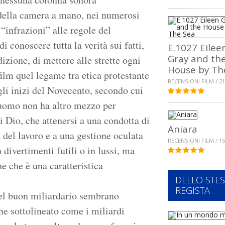
o della camera a mano, nei numerosi
“infrazioni” alle regole del
 conoscere tutta la verità sui fatti,
E.1027 Eilee
Gray and th
izione, di mettere alle strette ogni
House by Th
 film quel legame tra etica protestante
RECENSIONI FILM / 21
gli inizi del Novecento, secondo cui
l’uomo non ha altro mezzo per
di Dio, che attenersi a una condotta di
Aniara
 del lavoro e a una gestione oculata
RECENSIONI FILM / 15
divertimenti futili o in lussi, ma
e che è una caratteristica
DELLO STE
REGISTA
 del buon miliardario sembrano
e sottolineato come i miliardi