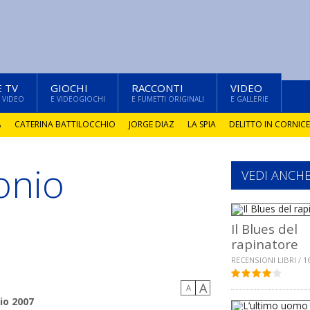
E TV
GIOCHI
RACCONTI
VIDEO
 VIDEO
E VIDEOGIOCHI
E FUMETTI ORIGINALI
E GALLERIE
A
CATERINA BATTILOCCHIO
JORGE DIAZ
LA SPIA
DELITTO IN CORNICE
onio
VEDI ANCH
Il Blues del
rapinatore
RECENSIONI LIBRI / 1
A
a
A
io 2007