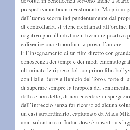
devoluti in beneficenza servono anche a scaricar
prospettiva un buon investimento. Ma più in ge
dell’uomo scorre indipendentemente dal proprio
di controllarla, si viene richiamati all’ordine.
negativo può alla distanza diventare positivo p
e divenire una straordinaria prova d’amore.
È l’insegnamento di un film diretto con grande
conoscenza dei tempi e dei modi cinematograf
ultiminato le riprese del suo primo film holl
con Halle Berry e Benicio del Toro), forte di
di superare sempre la trappola del sentimental
detto e non detto, di non eccedere in spiegazio
dell’intreccio senza far ricorso ad alcuna so
un cast straordinario, capitanato da Mads Mik
anni volontario in India, dove è riuscito a sfug