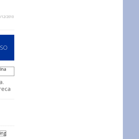
/12/2010
SSO
a.
reca