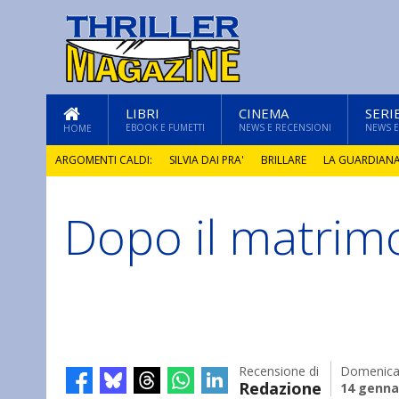
LIBRI
CINEMA
SERI
EBOOK E FUMETTI
NEWS E RECENSIONI
NEWS E
HOME
ARGOMENTI CALDI:
SILVIA DAI PRA'
BRILLARE
LA GUARDIAN
Dopo il matrim
GLI ANNI DI PIETRA
Recensione di
Domenic
Redazione
14 genna