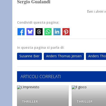
Sergio Gualandi
Tutti i diritt
Condividi questa pagina:
In questa pagina si parla di:
Susanne Bier
Anders Thomas Jensen
Anders Tho
ARTICOLI CORRELATI
THRILLER
THRILLER