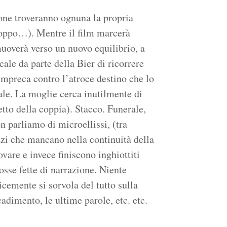
ne troveranno ognuna la propria
troppo…). Mentre il film marcerà
muoverà verso un nuovo equilibrio, a
ale da parte della Bier di ricorrere
impreca contro l’atroce destino che lo
ale. La moglie cerca inutilmente di
etto della coppia). Stacco. Funerale,
on parliamo di microellissi, (tra
ezzi che mancano nella continuità della
ovare e invece finiscono inghiottiti
sse fette di narrazione. Niente
icemente si sorvola del tutto sulla
cadimento, le ultime parole, etc. etc.