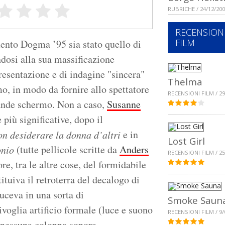
RUBRICHE / 24/12/20
RECENSION
FILM
mento Dogma ’95 sia stato quello di
dosi alla sua massificazione
resentazione e di indagine "sincera"
Thelma
mo, in modo da fornire allo spettatore
RECENSIONI FILM / 29
grande schermo. Non a caso,
Susanne
più significative, dopo il
e in
n desiderare la donna d’altri
Lost Girl
(tutte pellicole scritte da
Anders
onio
RECENSIONI FILM / 25
ore, tra le altre cose, del formidabile
tituiva il retroterra del decalogo di
duceva in una sorta di
Smoke Saun
ivoglia artificio formale (luce e suono
RECENSIONI FILM / 9/
, nessuna colonna sonora