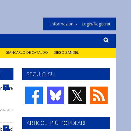
Informazioni
Login/Registrati
GIANCARLO DE CATALDO
DIEGO ZANDEL
E
SEGUICI SU
𝕏
1
6/07/2011
ARTICOLI PIÙ POPOLARI
2