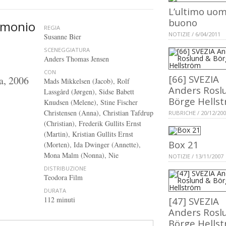
L’ultimo uo
buono
imonio
REGIA
NOTIZIE / 6/04/2011
Susanne Bier
SCENEGGIATURA
Anders Thomas Jensen
CON
[66] SVEZIA
a, 2006
Mads Mikkelsen (Jacob), Rolf
Anders Rosl
Lassgård (Jørgen), Sidse Babett
Börge Hells
Knudsen (Melene), Stine Fischer
Christensen (Anna), Christian Tafdrup
RUBRICHE / 20/12/20
(Christian), Frederik Gullits Ernst
(Martin), Kristian Gullits Ernst
Box 21
(Morten), Ida Dwinger (Annette),
Mona Malm (Nonna), Nie
NOTIZIE / 13/11/2007
DISTRIBUZIONE
Teodora Film
DURATA
112 minuti
[47] SVEZIA
Anders Rosl
Börge Hells