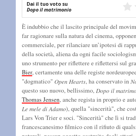
Dai il tuo voto su
Dopo il matrimonio
È indubbio che il lascito principale del movi
far ragionare sulla natura del cinema, opponen
commerciale, per rilanciare un’ipotesi di rapp
della società, aliena da ogni facile sociologis
uno strumento per riflettere e riflettersi sul 
Bier
, certamente una delle registe nordeuropee 
"dogmatico"
, ha conservato in
Open Hearts
No
questo suo nuovo, bellissimo,
Dopo il matrim
Thomas Jensen
, anche regista in proprio e aut
), quella "sincerità", che cos
Le mele di Adamo
Lars Von Trier e soci. "Sincerità" che lì si tra
francescanesimo filmico con il rifiuto di quals
naturali, nessun oggetto costruito dagli attori