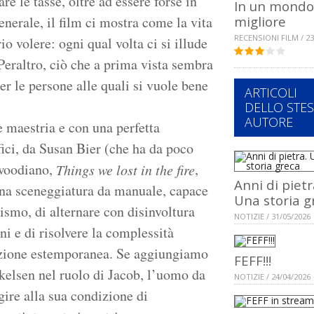
e le tasse, oltre ad essere forse in
In un mondo
nerale, il film ci mostra come la vita
migliore
RECENSIONI FILM / 23
 volere: ogni qual volta ci si illude
 Peraltro, ciò che a prima vista sembra
er le persone alle quali si vuole bene
ARTICOLI
DELLO STE
AUTORE
 maestria e con una perfetta
ici, da Susan Bier (che ha da poco
ywoodiano,
,
Things we lost in the fire
Anni di pietr
 una sceneggiatura da manuale, capace
Una storia g
ismo, di alternare con disinvoltura
NOTIZIE / 31/05/2026
ni e di risolvere la complessità
luzione estemporanea. Se aggiungiamo
FEFF!!!
kelsen nel ruolo di Jacob, l’uomo da
NOTIZIE / 24/04/2026
gire alla sua condizione di