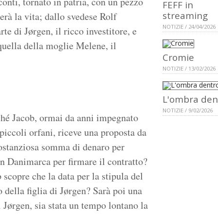
conti, tornato in patria, con un pezzo
FEFF in
streaming
rà la vita; dallo svedese Rolf
NOTIZIE / 24/04/2026
e di Jørgen, il ricco investitore, e
quella della moglie Melene, il
Cromie
NOTIZIE / 13/02/2026
L'ombra den
NOTIZIE / 9/02/2026
ché Jacob, ormai da anni impegnato
i piccoli orfani, riceve una proposta da
 sostanziosa somma di denaro per
 in Danimarca per firmare il contratto?
scopre che la data per la stipula del
o della figlia di Jørgen? Sarà poi una
 Jørgen, sia stata un tempo lontano la