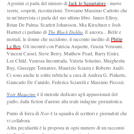
Agostini ci parla del mistero di
Jack lo Squartatore
- nuove
teorie, sospetti, ricostruzioni. Troviamo Massimo Carlotto che
in un'intervista ci parla del suo ultimo libro. James Ellroy,
Brian De Palma, Scarlett Johansson, Mia Kirschner e Josh
Hartnet ci parlano di
The Black Dahlia
. E ancora... Belle e
mortali, le donne che uccidono, il racconto inedito di
Philip
Le Roy
. Gli incontri con Patricia Arquette, Grazia Verasani,
Vincent Cassel, Steve Berry, Matthew Pearl, Barry Eisler,
Lee Child, Vanessa Incontrada, Valeria Solarino, Margherita
Buy, Giuseppe Tornatore, Maurizio Sciarra e Roberto Andò.
Ci sono anche le solite rubriche a cura di Andrea G. Pinketts,
Giancarlo De Cataldo, Federica Sciarelli e Massimo Picozzi.
Noir Magazine
è il mensile dedicato agli appassionati del
giallo, dalla fiction d'autore alla reale indagine giornalistica.
Punto di forza di
Noir
è la squadra di scrittori e giornalisti che
vi collabora.
Altra peculiarità è la proposta in ogni numero di un racconto