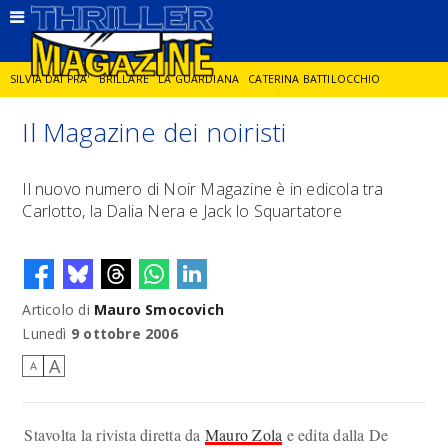
SILVIA DAI PRA'
BRILLARE
LA GUARDIANA
CATERINA BATTILOCCHIO
Il Magazine dei noiristi
JORGE DIAZ
LA SPIA
DELITTO IN CORNICE
GIANCARLO DE CATALDO
Il nuovo numero di Noir Magazine è in edicola tra
Carlotto, la Dalia Nera e Jack lo Squartatore
DIEGO ZANDEL
GLI ANNI DI PIETRA
Articolo di
Mauro Smocovich
Lunedì
9 ottobre 2006
A
A
Stavolta la rivista diretta da
Mauro Zola
e edita dalla De