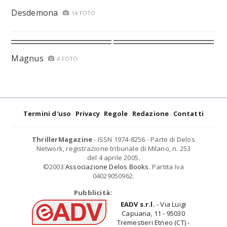
Desdemona
14 FOTO
Magnus
4 FOTO
Termini d'uso
Privacy
Regole
Redazione
Contatti
ThrillerMagazine
- ISSN 1974-8256 - Parte di Delos
Network, registrazione tribunale di Milano, n. 253
del 4 aprile 2005.
©2003
Associazione Delos Books
. Partita Iva
04029050962.
Pubblicità:
EADV s.r.l.
- Via Luigi
Capuana, 11 - 95030
Tremestieri Etneo (CT) -