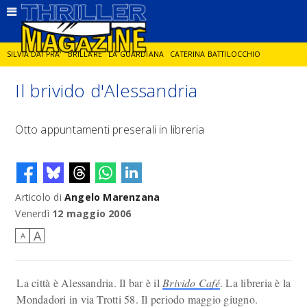
SILVIA DAI PRA'
BRILLARE
LA GUARDIANA
CATERINA BATTILOCCHIO
Il brivido d'Alessandria
JORGE DIAZ
LA SPIA
DELITTO IN CORNICE
GIANCARLO DE CATALDO
Otto appuntamenti preserali in libreria
DIEGO ZANDEL
GLI ANNI DI PIETRA
Articolo di
Angelo Marenzana
Venerdì
12 maggio 2006
A
A
La città è Alessandria. Il bar è il
Brivido Café
. La libreria è la
Mondadori in via Trotti 58. Il periodo maggio giugno.