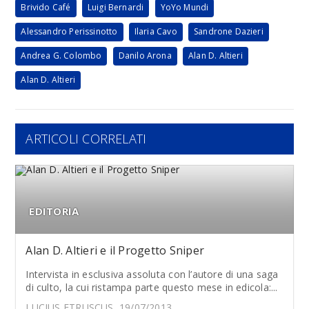
Brivido Café
Luigi Bernardi
YoYo Mundi
Alessandro Perissinotto
Ilaria Cavo
Sandrone Dazieri
Andrea G. Colombo
Danilo Arona
Alan D. Altieri
Alan D. Altieri
ARTICOLI CORRELATI
EDITORIA
Alan D. Altieri e il Progetto Sniper
Intervista in esclusiva assoluta con l’autore di una saga
di culto, la cui ristampa parte questo mese in edicola:...
LUCIUS ETRUSCUS, 19/07/2013