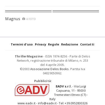
Magnus
4 FOTO
Termini d'uso
Privacy
Regole
Redazione
Contatti
ThrillerMagazine
- ISSN 1974-8256 - Parte di Delos
Network, registrazione tribunale di Milano, n. 253
del 4 aprile 2005.
©2003
Associazione Delos Books
. Partita Iva
04029050962.
Pubblicità:
EADV s.r.l.
- Via Luigi
Capuana, 11 - 95030
Tremestieri Etneo (CT) -
Italy
www.eadv.it - info@eadv.it - Tel: +39.0952830326