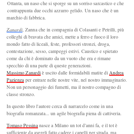
Ottanta, un naso che si sporge su un sorriso sarcastico e che
contrappunta due occhi azzurro gelido. Un naso che è un
marchio di fabbrica.
Zanardi
, Zanna che in compagnia di Colasanti e Petrilli, più
colleghi di bravata che amici, mette a ferro e fuoco il loro
mondo fatto di liceali, feste, professori stronzi, droga,
contestazione, sesso, campeggi estivi. Caustico e spietato
come da chi è dominato da un vuoto che era e rimane
specchio di una parte di queste generazioni.
Massimo Zanardi
è uscito dalle formidabili matite di
Andrea
Pazienza
per entrare nelle nostre vite, nel nostro immaginario.
Non un personaggio dei fumetti, ma il nostro compagno di
classe stronzo.
In questo libro l'autore cerca di narrarcelo come in una
biografia romanzata... un agile biografia piena di cattiveria.
Tomaso Pessina
nasce a Milano un tot d'anni fa, e il tot è
sufficiente da avergli fatto cadere i capelli per strada, ma