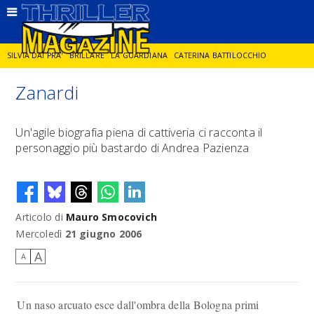
SILVIA DAI PRA'
BRILLARE
LA GUARDIANA
CATERINA BATTILOCCHIO
Zanardi
JORGE DIAZ
LA SPIA
DELITTO IN CORNICE
GIANCARLO DE CATALDO
Un'agile biografia piena di cattiveria ci racconta il
personaggio più bastardo di Andrea Pazienza
DIEGO ZANDEL
GLI ANNI DI PIETRA
Articolo di
Mauro Smocovich
Mercoledì
21 giugno 2006
A
A
Un naso arcuato esce dall'ombra della Bologna primi