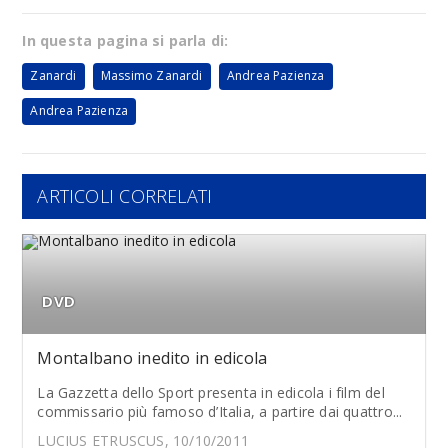
In questa pagina si parla di:
Zanardi
Massimo Zanardi
Andrea Pazienza
Andrea Pazienza
ARTICOLI CORRELATI
DVD
Montalbano inedito in edicola
La Gazzetta dello Sport presenta in edicola i film del
commissario più famoso d’Italia, a partire dai quattro...
LUCIUS ETRUSCUS, 10/10/2011