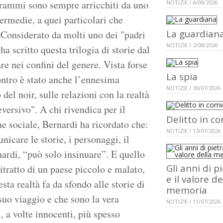
grammi sono sempre arricchiti da uno
NOTIZIE / 4/08/2026
termedie, a quei particolari che
La guardian
 Considerato da molti uno dei "padri
NOTIZIE / 2/08/2026
ha scritto questa trilogia di storie dal
are nei confini del genere. Vista forse
La spia
contro è stato anche l’ennesima
NOTIZIE / 30/07/2026
del noir, sulle relazioni con la realtà
versivo". A chi rivendica per il
Delitto in co
ne sociale, Bernardi ha ricordato che:
NOTIZIE / 13/07/2026
icare le storie, i personaggi, il
nardi, “può solo insinuare”. E quello
Gli anni di p
ritratto di un paese piccolo e malato,
e il valore de
sta realtà fa da sfondo alle storie di
memoria
suo viaggio e che sono la vera
NOTIZIE / 11/07/2026
, a volte innocenti, più spesso