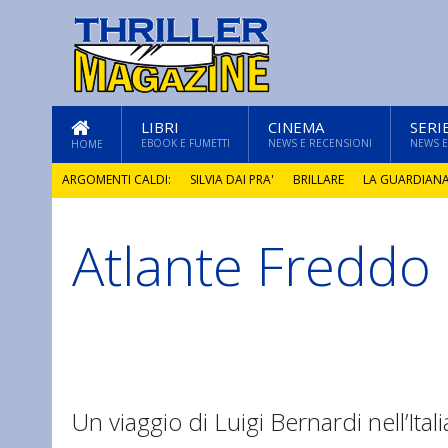
LIBRI
CINEMA
SERI
EBOOK E FUMETTI
NEWS E RECENSIONI
NEWS E
HOME
ARGOMENTI CALDI:
SILVIA DAI PRA'
BRILLARE
LA GUARDIAN
Atlante Freddo
GLI ANNI DI PIETRA
Un viaggio di Luigi Bernardi nell’Ital