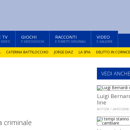
E TV
GIOCHI
RACCONTI
VIDEO
 VIDEO
E VIDEOGIOCHI
E FUMETTI ORIGINALI
E GALLERIE
A
CATERINA BATTILOCCHIO
JORGE DIAZ
LA SPIA
DELITTO IN CORNICE
VEDI ANCH
Luigi Bernar
line
NOTIZIE / 24/07/2008
ia criminale