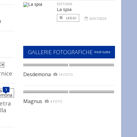
EDITORIA
La spia
LEGGI
30/07/2026
a
GALLERIE FOTOGRAFICHE
Vedi tutte
rnice
Desdemona
14 FOTO
1
Magnus
4 FOTO
ietra
lla