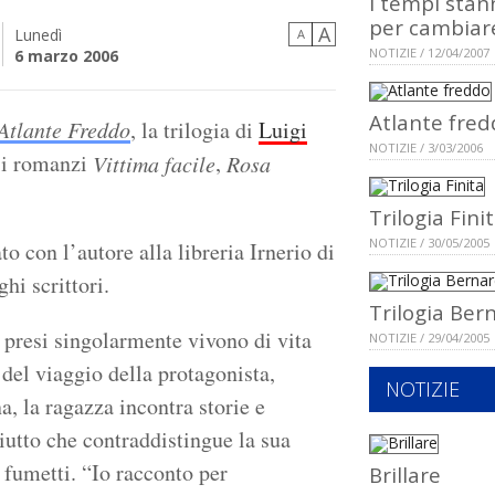
I tempi stan
per cambiar
A
Lunedì
A
NOTIZIE / 12/04/2007
6 marzo 2006
Atlante fred
Atlante Freddo
, la trilogia di
Luigi
NOTIZIE / 3/03/2006
 i romanzi
,
Vittima facile
Rosa
Trilogia Fini
NOTIZIE / 30/05/2005
to con l’autore alla libreria Irnerio di
hi scrittori.
Trilogia Ber
presi singolarmente vivono di vita
NOTIZIE / 29/04/2005
del viaggio della protagonista,
NOTIZIE
, la ragazza incontra storie e
iutto che contraddistingue la sua
i fumetti. “Io racconto per
Brillare