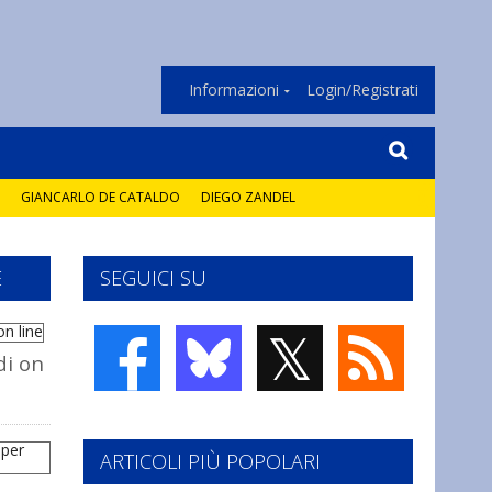
Informazioni
Login/Registrati
GIANCARLO DE CATALDO
DIEGO ZANDEL
E
SEGUICI SU
𝕏
di on
ARTICOLI PIÙ POPOLARI