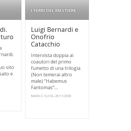
I FERRI DEL MESTIERE
di.
Luigi Bernardi e
uturo
Onofrio
Catacchio
a
rnardi.
Intervista doppia ai
coautori del primo
uo sito
fumetto di una trilogia
ssato e
(Non temerai altro
male) “Habemus
Fantomas”:...
MARILÙ OLIVA, 28/11/2008