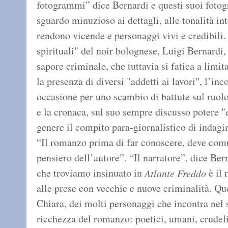
fotogrammi” dice Bernardi e questi suoi foto
sguardo minuzioso ai dettagli, alle tonalità in
rendono vicende e personaggi vivi e credibili.
spirituali" del noir bolognese, Luigi Bernardi, 
sapore criminale, che tuttavia si fatica a limit
la presenza di diversi "addetti ai lavori", l’in
occasione per uno scambio di battute sul ruolo 
e la cronaca, sul suo sempre discusso potere "e
genere il compito para-giornalistico di indagi
“Il romanzo prima di far conoscere, deve comun
pensiero dell’autore”. “Il narratore”, dice Ber
che troviamo insinuato in
è il 
Atlante Freddo
alle prese con vecchie e nuove criminalità. Que
Chiara, dei molti personaggi che incontra nel 
ricchezza del romanzo: poetici, umani, crudeli