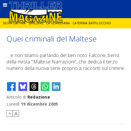
SILVIA DAI PRA'
BRILLARE
LA GUARDIANA
CATERINA BATTILOCCHIO
Quei criminali del Maltese
JORGE DIAZ
LA SPIA
DELITTO IN CORNICE
GIANCARLO DE CATALDO
... e non stiamo parlando del ben noto Falcone, bensì
della rivista "Maltese Narrazioni", che dedica il terzo
DIEGO ZANDEL
GLI ANNI DI PIETRA
numero della nuova serie proprio a racconti sul crimine
Articolo di
Redazione
Lunedì
19 dicembre 2005
A
A