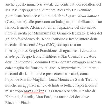
anche questo numero si avvale dei contributi dei redattori del
Maltese, capeggiati dal direttore Riccardo De Gennaro,
giornalista freelance e autore del libro
I giorni della lumaca
(Casagrande), alle prese con un’indagine pirandelliana; al suo
fianco, Ernesto Aloia, con un’anticipazione del suo nuovo
libro in uscita per Minimum fax; Gianrico Bezzato, leader del
gruppo folkedelico dei Knot Toulouse e fresco autore della
raccolta di racconti
Plays
(EIG), sottoposto a un
interrogatorio; Sergio Ponchione, disegnatore di
Jonathan
Steele
per Sergio Bonelli Editore e Star Comics e creatore
dell’Obliquomo (Coconino Press), con un omaggio ai neri in
calzamaglia del fumetto italiano. A impreziosire il numero, i
racconti di alcuni nuovi e promettenti narratori, come
l’apolide Marino Magliani, Luca Monarca e Sarah Tardino,
nonché un agghiacciante e definitivo botta e risposta con il
misantropo
Max Bunker
alias Luciano Secchi, il padre di
Kriminal, Satanik, Alan Ford, ma anche del detective
Riccardo Finzi.