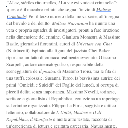
“Allez, stériles ritournelles, / La vie est vraie et criminelle”:
questo è il macabro refrain che segna l’inizio di
Maltese
Criminale
! Per il terzo numero della nuova serie, all’insegna
del brivido e del delitto,
Maltese Narrazioni
ha riunito una
vera e propria squadra di investigatori, pronti a fare irruzione
nella dimensione del crimine. Gianluca Monastra & Massimo
Basile, giornalisti fiorentini, autori di
Un'estate con Chet
(Nutrimenti), ispirato alla figura del jazzista Chet Baker,
riportano un fatto di cronaca realmente avvenuto. Giacomo
Scarpelli, autore cinematografico, responsabile della
sceneggiatura de
Il postino
di Massimo Troisi, tira le fila di
una truffa colossale. Susanna Turco, la bravissima autrice dei
primi "Omicidi e Suicidi" del Foglio del lunedì, si occupa di
piccoli delitti senza importanza. Massimo Novelli, torinese,
scrittore e giornalista di Repubblica, confeziona un reportage
sul crimine organizzato. Filippo La Porta, saggista e critico
letterario, collaboratore de
L’Unità
,
Musica!
e
D di
Repubblica
,
il Manifesto
e molte altre testate, racconta di
un’esperienza di lettura e scrittura carceraria. Naturalmente,