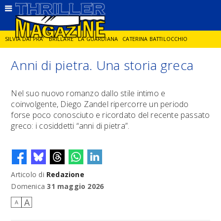
SILVIA DAI PRA'
BRILLARE
LA GUARDIANA
CATERINA BATTILOCCHIO
Anni di pietra. Una storia greca
JORGE DIAZ
LA SPIA
DELITTO IN CORNICE
GIANCARLO DE CATALDO
Nel suo nuovo romanzo dallo stile intimo e
coinvolgente, Diego Zandel ripercorre un periodo
DIEGO ZANDEL
GLI ANNI DI PIETRA
forse poco conosciuto e ricordato del recente passato
greco: i cosiddetti “anni di pietra”.
Articolo di
Redazione
Domenica
31 maggio 2026
A
A