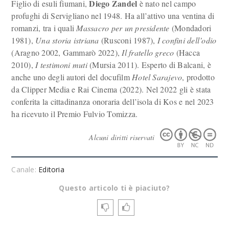
Diego Zandel
Figlio di esuli fiumani,
è nato nel campo
profughi di Servigliano nel 1948. Ha all’attivo una ventina di
romanzi, tra i quali
Massacro per un presidente
(Mondadori
1981),
Una storia istriana
(Rusconi 1987),
I confini dell’odio
(Aragno 2002, Gammarò 2022),
Il fratello greco
(Hacca
2010),
I testimoni muti
(Mursia 2011). Esperto di Balcani, è
anche uno degli autori del docufilm
Hotel Sarajevo
, prodotto
da Clipper Media e Rai Cinema (2022). Nel 2022 gli è stata
conferita la cittadinanza onoraria dell’isola di Kos e nel 2023
ha ricevuto il Premio Fulvio Tomizza.
Alcuni diritti riservati
Canale:
Editoria
Questo articolo ti è piaciuto?