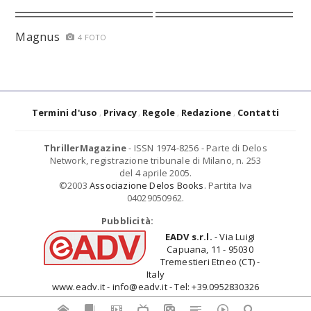
Magnus
4 FOTO
Termini d'uso
Privacy
Regole
Redazione
Contatti
ThrillerMagazine
- ISSN 1974-8256 - Parte di Delos
Network, registrazione tribunale di Milano, n. 253
del 4 aprile 2005.
©2003
Associazione Delos Books
. Partita Iva
04029050962.
Pubblicità:
EADV s.r.l.
- Via Luigi
Capuana, 11 - 95030
Tremestieri Etneo (CT) -
Italy
www.eadv.it - info@eadv.it - Tel: +39.0952830326