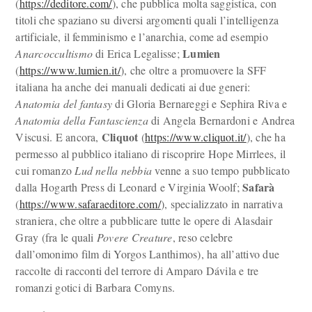
(
https://deditore.com/
), che pubblica molta saggistica, con
titoli che spaziano su diversi argomenti quali l’intelligenza
artificiale, il femminismo e l’anarchia, come ad esempio
Lumien
Anarcoccultismo
di Erica Legalisse;
(
https://www.lumien.it/
), che oltre a promuovere la SFF
italiana ha anche dei manuali dedicati ai due generi:
Anatomia del fantasy
di Gloria Bernareggi e Sephira Riva e
Anatomia della Fantascienza
di Angela Bernardoni e Andrea
Cliquot
Viscusi. E ancora,
(
https://www.cliquot.it/
), che ha
permesso al pubblico italiano di riscoprire Hope Mirrlees, il
cui romanzo
Lud nella nebbia
venne a suo tempo pubblicato
Safarà
dalla Hogarth Press di Leonard e Virginia Woolf;
(
https://www.safaraeditore.com/
), specializzato in narrativa
straniera, che oltre a pubblicare tutte le opere di Alasdair
Gray (fra le quali
Povere Creature
, reso celebre
dall’omonimo film di Yorgos Lanthimos), ha all’attivo due
raccolte di racconti del terrore di Amparo Dávila e tre
romanzi gotici di Barbara Comyns.