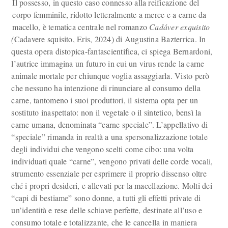
Il possesso, in questo caso connesso alla reificazione del
corpo femminile, ridotto letteralmente a merce e a carne da
macello, è tematica centrale nel romanzo
Cad
á
ver exquisito
(
Cadavere squisito, Eris, 2024) di Augustina Bazterrica. In
questa opera distopica-fantascientifica, ci spiega Bernardoni,
l’autrice immagina un futuro in cui un virus rende la carne
animale mortale per chiunque voglia assaggiarla. Visto però
che nessuno ha intenzione di rinunciare al consumo della
carne, tantomeno i suoi produttori, il sistema opta per un
sostituto inaspettato: non il vegetale o il sintetico, bensì la
carne umana, denominata “carne speciale”. L’appellativo di
“speciale” rimanda in realtà a una spersonalizzazione totale
degli individui che vengono scelti come cibo: una volta
individuati quale “carne”, vengono privati delle corde vocali,
strumento essenziale per esprimere il proprio dissenso oltre
ché i propri desideri, e allevati per la macellazione. Molti dei
“capi di bestiame” sono donne, a tutti gli effetti private di
un’identità e rese delle schiave perfette, destinate all’uso e
consumo totale e totalizzante, che le cancella in maniera