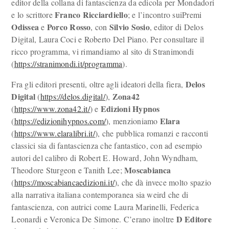
editor della collana di fantascienza da edicola per Mondadori
Franco Ricciardiello
e lo scrittore
; e l’incontro suiPremi
Odissea
Porco Rosso
Silvio Sosio
e
, con
, editor di Delos
Digital, Laura Coci e Roberto Del Piano. Per consultare il
ricco programma, vi rimandiamo al sito di Stranimondi
(
https://stranimondi.it/programma
).
Delos
Fra gli editori presenti, oltre agli ideatori della fiera,
Digital
Zona42
(
https://delos.digital/
),
Edizioni Hypnos
(
https://www.zona42.it/
) e
Elara
(
https://edizionihypnos.com/
), menzioniamo
(
https://www.elaralibri.it/
), che pubblica romanzi e racconti
classici sia di fantascienza che fantastico, con ad esempio
autori del calibro di Robert E. Howard, John Wyndham,
Moscabianca
Theodore Sturgeon e Tanith Lee;
(
https://moscabiancaedizioni.it/
), che dà invece molto spazio
alla narrativa italiana contemporanea sia weird che di
fantascienza, con autrici come Laura Marinelli, Federica
D Editore
Leonardi e Veronica De Simone. C’erano inoltre