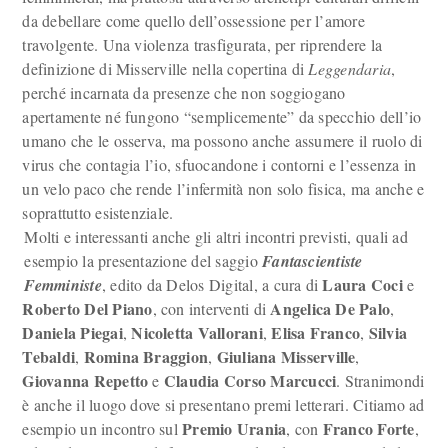
da debellare come quello dell’ossessione per l’amore
travolgente. Una violenza trasfigurata, per riprendere la
definizione di Misserville nella copertina di
Leggendaria
,
perché incarnata da presenze che non soggiogano
apertamente né fungono “semplicemente” da specchio dell’io
umano che le osserva, ma possono anche assumere il ruolo di
virus che contagia l’io, sfuocandone i contorni e l’essenza in
un velo paco che rende l’infermità non solo fisica, ma anche e
soprattutto esistenziale.
Molti e interessanti anche gli altri incontri previsti, quali ad
esempio la presentazione del saggio
Fantascientiste
Laura Coci
Femministe
, edito da Delos Digital, a cura di
e
Roberto Del Piano
Angelica De Palo
, con interventi di
,
Daniela Piegai
Nicoletta Vallorani
Elisa Franco
Silvia
,
,
,
Tebaldi
Romina Braggion
Giuliana Misserville
,
,
,
Giovanna Repetto
Claudia Corso Marcucci
e
. Stranimondi
è anche il luogo dove si presentano premi letterari. Citiamo ad
Premio Urania
Franco Forte
esempio un incontro sul
, con
,