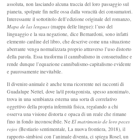
assoluta, non lasciando alcuna traccia del loro passaggio sul
pianeta, spolpate fin nelle ossa dalla voracità dei consumatori.
Interessante il sottotitolo dell’edizione originale del romanzo,
Mapa de las lenguas
(mappa delle lingue): l’uso del
linguaggio e la sua negazione, dice Bernardoni, sono infatti
elemento cardine del libro, che descrive come una situazione
aberrante venga normalizzata proprio attraverso l’uso distorto
della parola. Essa trasforma il cannibalismo in consuetudine e
rende dunque l’equazione cannibalismo-capitalismo evidente
e paurosamente inevitabile.
Il divenire-animale è anche tema ricorrente nei racconti di
Guadalupe Nettel, dove la/il protagonista, spesso anonima/o,
trova in una sembianza esterna una sorta di correlativo
oggettivo della propria infermità fisica, regalando a chi
osserva una visione distorta e opaca di un reale che rimane
fino in fondo inconoscibile. Ne
El matrimonio de loro peces
rojos
(Bestiario sentimentale, La nuova frontiera, 2018), il
rapporto-simbiosi con l’animale diventa, ci spiega Rosel, un