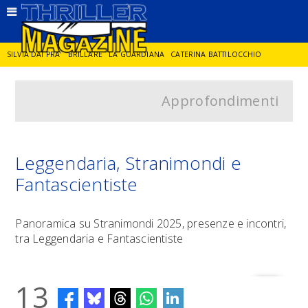
SILVIA DAI PRA'
BRILLARE
LA GUARDIANA
CATERINA BATTILOCCHIO
Approfondimenti
JORGE DIAZ
LA SPIA
DELITTO IN CORNICE
GIANCARLO DE CATALDO
DIEGO ZANDEL
GLI ANNI DI PIETRA
Leggendaria, Stranimondi e
Fantascientiste
Panoramica su Stranimondi 2025, presenze e incontri,
tra Leggendaria e Fantascientiste
13