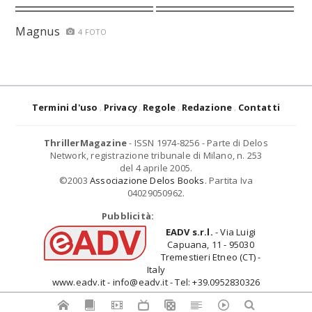
Magnus
4 FOTO
Termini d'uso
Privacy
Regole
Redazione
Contatti
ThrillerMagazine
- ISSN 1974-8256 - Parte di Delos
Network, registrazione tribunale di Milano, n. 253
del 4 aprile 2005.
©2003
Associazione Delos Books
. Partita Iva
04029050962.
Pubblicità:
EADV s.r.l.
- Via Luigi
Capuana, 11 - 95030
Tremestieri Etneo (CT) -
Italy
www.eadv.it - info@eadv.it - Tel: +39.0952830326