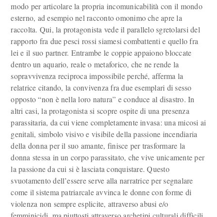
modo per articolare la propria incomunicabilità con il mondo
esterno, ad esempio nel racconto omonimo che apre la
raccolta. Qui, la protagonista vede il parallelo sgretolarsi del
rapporto fra due pesci rossi siamesi combattenti e quello fra
lei e il suo partner. Entrambe le coppie appaiono bloccate
dentro un aquario, reale o metaforico, che ne rende la
sopravvivenza reciproca impossibile perché, afferma la
relatrice citando, la convivenza fra due esemplari di sesso
opposto “non è nella loro natura” e conduce al disastro. In
altri casi, la protagonista si scopre ospite di una presenza
parassitaria, da cui viene completamente invasa: una micosi ai
genitali, simbolo visivo e visibile della passione incendiaria
della donna per il suo amante, finisce per trasformare la
donna stessa in un corpo parassitato, che vive unicamente per
la passione da cui si è lasciata conquistare. Questo
svuotamento dell’essere serve alla narratrice per segnalare
come il sistema patriarcale avvinca le donne con forme di
violenza non sempre esplicite, attraverso abusi e/o
femminicidi, ma piuttosti attraverso archetipi culturali difficili