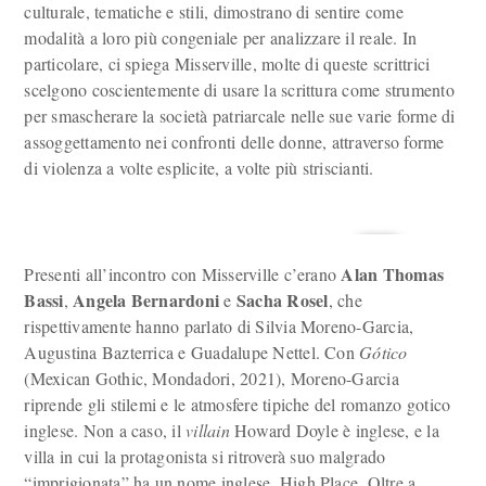
culturale, tematiche e stili, dimostrano di sentire come
modalità a loro più congeniale per analizzare il reale. In
particolare, ci spiega Misserville, molte di queste scrittrici
scelgono coscientemente di usare la scrittura come strumento
per smascherare la società patriarcale nelle sue varie forme di
assoggettamento nei confronti delle donne, attraverso forme
di violenza a volte esplicite, a volte più striscianti.
Alan Thomas
Presenti all’incontro con Misserville c’erano
Bassi
Angela Bernardoni
Sacha Rosel
,
e
, che
rispettivamente hanno parlato di Silvia Moreno-Garcia,
Augustina Bazterrica e Guadalupe Nettel. Con
G
ó
tico
(Mexican Gothic, Mondadori, 2021), Moreno-Garcia
riprende gli stilemi e le atmosfere tipiche del romanzo gotico
inglese. Non a caso, il
villain
Howard Doyle è inglese, e la
villa in cui la protagonista si ritroverà suo malgrado
“imprigionata” ha un nome inglese, High Place. Oltre a