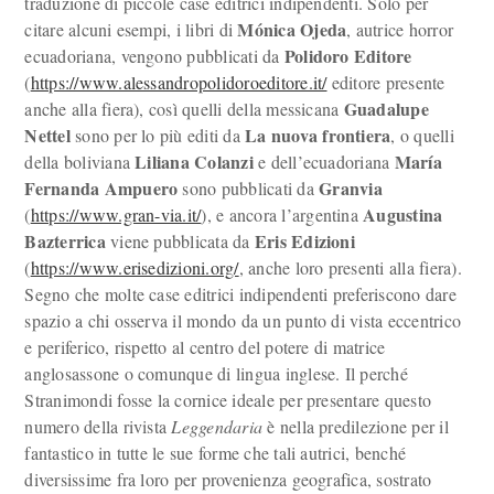
traduzione di piccole case editrici indipendenti. Solo per
Mónica
Ojeda
citare alcuni esempi, i libri di
, autrice horror
Polidoro Editore
ecuadoriana, vengono pubblicati da
(
https://www.alessandropolidoroeditore.it/
editore presente
Guadalupe
anche alla fiera), così quelli della messicana
Nettel
La nuova frontiera
sono per lo più editi da
, o quelli
Liliana Colanzi
María
della boliviana
e dell’ecuadoriana
Fernanda Ampuero
Granvia
sono pubblicati da
Augustina
(
https://www.gran-via.it/
), e ancora l’argentina
Bazterrica
Eris Edizioni
viene pubblicata da
(
https://www.erisedizioni.org/
, anche loro presenti alla fiera).
Segno che molte case editrici indipendenti preferiscono dare
spazio a chi osserva il mondo da un punto di vista eccentrico
e periferico, rispetto al centro del potere di matrice
anglosassone o comunque di lingua inglese. Il perché
Stranimondi fosse la cornice ideale per presentare questo
numero della rivista
Leggendaria
è nella predilezione per il
fantastico in tutte le sue forme che tali autrici, benché
diversissime fra loro per provenienza geografica, sostrato