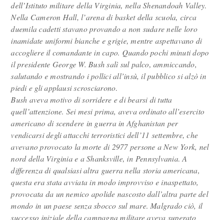
dell’Istituto militare della Virginia, nella Shenandoah Valley.
Nella Cameron Hall, l’arena di basket della scuola, circa
duemila cadetti stavano provando a non sudare nelle loro
inamidate uniformi bianche e grigie, mentre aspettavano di
accogliere il comandante in capo. Quando pochi minuti dopo
il presidente George W. Bush salì sul palco, ammiccando,
salutando e mostrando i pollici all’insù, il pubblico si alzò in
piedi e gli applausi scrosciarono
.
Bush aveva motivo di sorridere e di bearsi di tutta
quell’attenzione. Sei mesi prima, aveva ordinato all’esercito
americano di scendere in guerra in Afghanistan per
vendicarsi degli attacchi terroristici dell’11 settembre, che
avevano provocato la morte di 2977 persone a New York, nel
nord della Virginia e a Shanksville, in Pennsylvania. A
differenza di qualsiasi altra guerra nella storia americana,
questa era stata avviata in modo improvviso e inaspettato,
provocata da un nemico apolide nascosto dall’altra parte del
mondo in un paese senza sbocco sul mare. Malgrado ciò, il
successo iniziale della campagna militare aveva superato