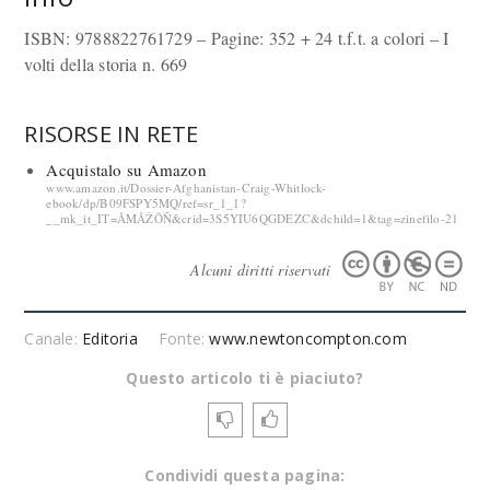
ISBN: 9788822761729 – Pagine: 352 + 24 t.f.t. a colori – I
volti della storia n. 669
RISORSE IN RETE
Acquistalo su Amazon
www.amazon.it/Dossier-Afghanistan-Craig-Whitlock-
ebook/dp/B09FSPY5MQ/ref=sr_1_1?
__mk_it_IT=ÅMÅŽÕÑ&crid=3S5YIU6QGDEZC&dchild=1&tag=zinefilo-21
Alcuni diritti riservati
Canale:
Editoria
Fonte:
www.newtoncompton.com
Questo articolo ti è piaciuto?
Condividi questa pagina: