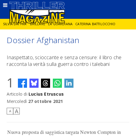
SILVIA DAI PRA'
BRILLARE
LA GUARDIANA
CATERINA BATTILOCCHIO
Dossier Afghanistan
JORGE DIAZ
LA SPIA
DELITTO IN CORNICE
GIANCARLO DE CATALDO
Inaspettato, scioccante e senza censure: il libro che
racconta la verità sulla guerra contro i talebani
DIEGO ZANDEL
GLI ANNI DI PIETRA
1
Articolo di
Lucius Etruscus
Mercoledì
27 ottobre 2021
A
A
Nuova proposta di saggistica targata Newton Compton in