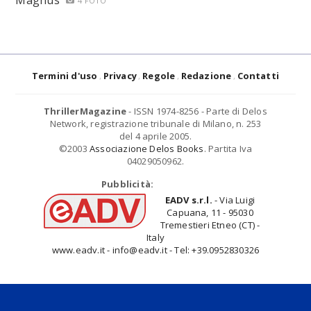
4 FOTO
Termini d'uso
Privacy
Regole
Redazione
Contatti
ThrillerMagazine
- ISSN 1974-8256 - Parte di Delos
Network, registrazione tribunale di Milano, n. 253
del 4 aprile 2005.
©2003
Associazione Delos Books
. Partita Iva
04029050962.
Pubblicità:
EADV s.r.l.
- Via Luigi
Capuana, 11 - 95030
Tremestieri Etneo (CT) -
Italy
www.eadv.it - info@eadv.it - Tel: +39.0952830326