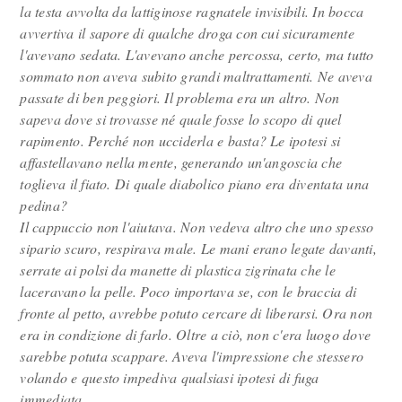
la testa avvolta da lattiginose ragnatele invisibili. In bocca
avvertiva il sapore di qualche droga con cui sicuramente
l'avevano sedata. L'avevano anche percossa, certo, ma tutto
sommato non aveva subito grandi maltrattamenti. Ne aveva
passate di ben peggiori. Il problema era un altro. Non
sapeva dove si trovasse né quale fosse lo scopo di quel
rapimento. Perché non ucciderla e basta? Le ipotesi si
affastellavano nella mente, generando un'angoscia che
toglieva il fiato. Di quale diabolico piano era diventata una
pedina?
Il cappuccio non l'aiutava. Non vedeva altro che uno spesso
sipario scuro, respirava male. Le mani erano legate davanti,
serrate ai polsi da manette di plastica zigrinata che le
laceravano la pelle. Poco importava se, con le braccia di
fronte al petto, avrebbe potuto cercare di liberarsi. Ora non
era in condizione di farlo. Oltre a ciò, non c'era luogo dove
sarebbe potuta scappare. Aveva l'impressione che stessero
volando e questo impediva qualsiasi ipotesi di fuga
immediata
.