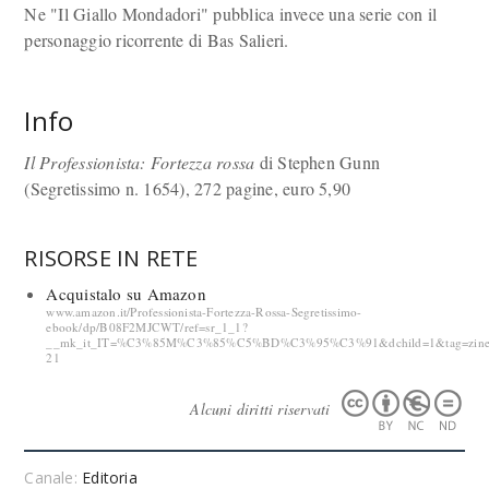
Ne "Il Giallo Mondadori" pubblica invece una serie con il
personaggio ricorrente di Bas Salieri.
Info
Il Professionista: Fortezza rossa
di Stephen Gunn
(Segretissimo n. 1654), 272 pagine, euro 5,90
RISORSE IN RETE
Acquistalo su Amazon
www.amazon.it/Professionista-Fortezza-Rossa-Segretissimo-
ebook/dp/B08F2MJCWT/ref=sr_1_1?
__mk_it_IT=%C3%85M%C3%85%C5%BD%C3%95%C3%91&dchild=1&tag=zinef
21
Alcuni diritti riservati
Canale:
Editoria