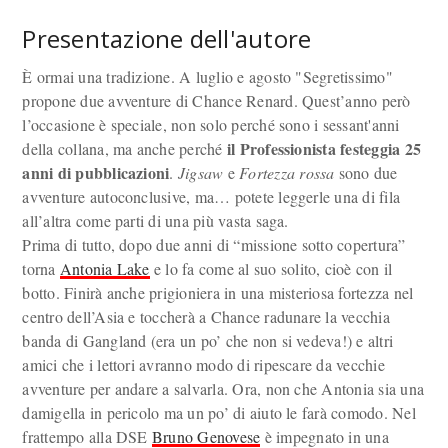
Presentazione dell'autore
È ormai una tradizione. A luglio e agosto "Segretissimo"
propone due avventure di Chance Renard. Quest’anno però
l’occasione è speciale, non solo perché sono i sessant'anni
il Professionista festeggia 25
della collana, ma anche perché
anni di pubblicazioni
.
Jigsaw
e
Fortezza rossa
sono due
avventure autoconclusive, ma… potete leggerle una di fila
all’altra come parti di una più vasta saga.
Prima di tutto, dopo due anni di “missione sotto copertura”
torna
Antonia Lake
e lo fa come al suo solito, cioè con il
botto. Finirà anche prigioniera in una misteriosa fortezza nel
centro dell’Asia e toccherà a Chance radunare la vecchia
banda di Gangland (era un po’ che non si vedeva!) e altri
amici che i lettori avranno modo di ripescare da vecchie
avventure per andare a salvarla. Ora, non che Antonia sia una
damigella in pericolo ma un po’ di aiuto le farà comodo. Nel
frattempo alla DSE
Bruno Genovese
è impegnato in una