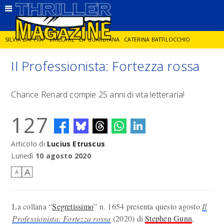
SILVIA DAI PRA'
BRILLARE
LA GUARDIANA
CATERINA BATTILOCCHIO
Il Professionista: Fortezza rossa
JORGE DIAZ
LA SPIA
DELITTO IN CORNICE
GIANCARLO DE CATALDO
Chance Renard compie 25 anni di vita letteraria!
DIEGO ZANDEL
GLI ANNI DI PIETRA
127
Articolo di
Lucius Etruscus
Lunedì
10 agosto 2020
A
A
La collana “
Segretissimo
” n. 1654 presenta questo agosto
Il
Professionista: Fortezza rossa
(2020) di
Stephen Gunn
,