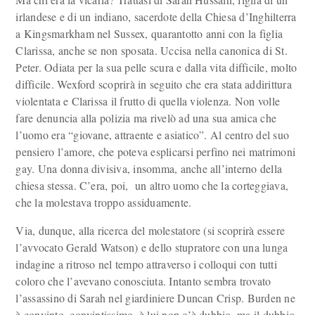
irlandese e di un indiano, sacerdote della Chiesa d’Inghilterra
a Kingsmarkham nel Sussex, quarantotto anni con la figlia
Clarissa, anche se non sposata. Uccisa nella canonica di St.
Peter. Odiata per la sua pelle scura e dalla vita difficile, molto
difficile. Wexford scoprirà in seguito che era stata addirittura
violentata e Clarissa il frutto di quella violenza. Non volle
fare denuncia alla polizia ma rivelò ad una sua amica che
l’uomo era “giovane, attraente e asiatico”. Al centro del suo
pensiero l’amore, che poteva esplicarsi perfino nei matrimoni
gay. Una donna divisiva, insomma, anche all’interno della
chiesa stessa. C’era, poi, un altro uomo che la corteggiava,
che la molestava troppo assiduamente.
Via, dunque, alla ricerca del molestatore (si scoprirà essere
l’avvocato Gerald Watson) e dello stupratore con una lunga
indagine a ritroso nel tempo attraverso i colloqui con tutti
coloro che l’avevano conosciuta. Intanto sembra trovato
l’assassino di Sarah nel giardiniere Duncan Crisp. Burden ne
è convinto, convintissimo, è lui non c’è dubbio, ma il dubbio