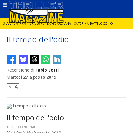
SILVIA DAI PRA'
BRILLARE
LA GUARDIANA
CATERINA BATTILOCCHIO
Il tempo dell'odio
JORGE DIAZ
LA SPIA
DELITTO IN CORNICE
GIANCARLO DE CATALDO
DIEGO ZANDEL
GLI ANNI DI PIETRA
Recensione di
Fabio Lotti
Martedì
27 agosto 2019
A
A
Il tempo dell'odio
TITOLO ORIGINALE
No Man's Nightingale
, 2013