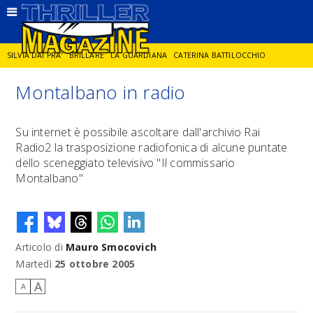
SILVIA DAI PRA'
BRILLARE
LA GUARDIANA
CATERINA BATTILOCCHIO
Montalbano in radio
JORGE DIAZ
LA SPIA
DELITTO IN CORNICE
GIANCARLO DE CATALDO
Su internet è possibile ascoltare dall'archivio Rai
Radio2 la trasposizione radiofonica di alcune puntate
DIEGO ZANDEL
GLI ANNI DI PIETRA
dello sceneggiato televisivo "Il commissario
Montalbano"
Articolo di
Mauro Smocovich
Martedì
25 ottobre 2005
A
A