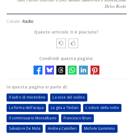
Delos Books
Canale:
Radio
Questo articolo ti è piaciuto?
Condividi questa pagina:
In questa pagina si parla di:
Il ladro di merendine
La voce del violino
La forma dell'acqua
La gita a Tindari
L'odore della notte
Il commissario Montalbano
Francesco Bruni
Salvatore De Mola
Andrea Camilleri
Michele Gammino