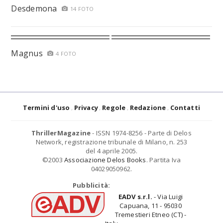
Desdemona
14 FOTO
Magnus
4 FOTO
Termini d'uso
Privacy
Regole
Redazione
Contatti
ThrillerMagazine
- ISSN 1974-8256 - Parte di Delos
Network, registrazione tribunale di Milano, n. 253
del 4 aprile 2005.
©2003
Associazione Delos Books
. Partita Iva
04029050962.
Pubblicità:
EADV s.r.l.
- Via Luigi
Capuana, 11 - 95030
Tremestieri Etneo (CT) -