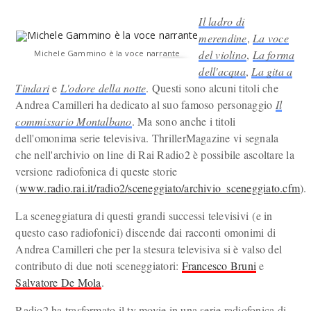
Il ladro di
merendine
,
La voce
del violino
,
La forma
Michele Gammino è la voce narrante
dell'acqua
,
La gita a
Tindari
e
L'odore della notte
. Questi sono alcuni titoli che
Andrea Camilleri ha dedicato al suo famoso personaggio
Il
commissario Montalbano
. Ma sono anche i titoli
dell'omonima serie televisiva. ThrillerMagazine vi segnala
che nell'archivio on line di Rai Radio2 è possibile ascoltare la
versione radiofonica di queste storie
(
www.radio.rai.it/radio2/sceneggiato/archivio_sceneggiato.cfm
).
La sceneggiatura di questi grandi successi televisivi (e in
questo caso radiofonici) discende dai racconti omonimi di
Andrea Camilleri che per la stesura televisiva si è valso del
contributo di due noti sceneggiatori:
Francesco Bruni
e
Salvatore De Mola
.
Radio2 ha trasformato il tv movie in una serie radiofonica di