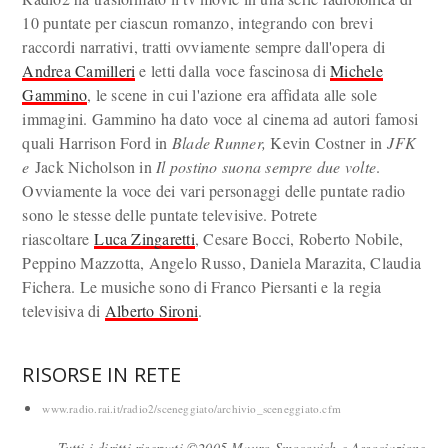
10 puntate per ciascun romanzo, integrando con brevi
raccordi narrativi, tratti ovviamente sempre dall'opera di
Andrea Camilleri
e letti dalla voce fascinosa di
Michele
Gammino
, le scene in cui l'azione era affidata alle sole
immagini. Gammino ha dato voce al cinema ad autori famosi
quali Harrison Ford in
Blade Runner,
Kevin Costner in
JFK
e
Jack Nicholson in
Il postino suona sempre due volte
.
Ovviamente la voce dei vari personaggi delle puntate radio
sono le stesse delle puntate televisive. Potrete
riascoltare
Luca Zingaretti
, Cesare Bocci, Roberto Nobile,
Peppino Mazzotta, Angelo Russo, Daniela Marazita, Claudia
Fichera. Le musiche sono di Franco Piersanti e la regia
televisiva di
Alberto Sironi
.
RISORSE IN RETE
www.radio.rai.it/radio2/sceneggiato/archivio_sceneggiato.cfm
Tutti i diritti riservati ©2005 Mauro Smocovich e Associazione