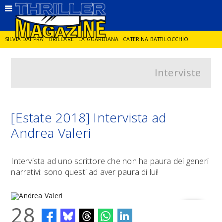
SILVIA DAI PRA'
BRILLARE
LA GUARDIANA
CATERINA BATTILOCCHIO
Interviste
JORGE DIAZ
LA SPIA
DELITTO IN CORNICE
GIANCARLO DE CATALDO
DIEGO ZANDEL
GLI ANNI DI PIETRA
[Estate 2018] Intervista ad
Andrea Valeri
Intervista ad uno scrittore che non ha paura dei generi
narrativi: sono questi ad aver paura di lui!
28