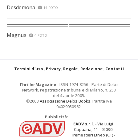
Desdemona
14 FOTO
Magnus
4 FOTO
Termini d'uso
Privacy
Regole
Redazione
Contatti
ThrillerMagazine
- ISSN 1974-8256 - Parte di Delos
Network, registrazione tribunale di Milano, n. 253
del 4 aprile 2005.
©2003
Associazione Delos Books
. Partita Iva
04029050962.
Pubblicità:
EADV s.r.l.
- Via Luigi
Capuana, 11 - 95030
Tremestieri Etneo (CT) -