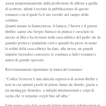
passa temporaneamente dalla professione di editore a quella
di scrittore, infatti è recente la pubblicazione di questo
romanzo con il quale fa il suo esordio nel campo della
scrittura.
Quanti amano la fantascienza, il fantasy, l’horror e il genere
thriller, sanno che Sergio Fanucci in pratica è cresciuto in
mezzo ai libri e ha lavorato nella casa editrice del padre sin da
quando portava i pantaloni corti e quando ha preso in mano
le redini della casa editrice ha dato, alla stessa, un grande
impulso facendoci conoscere (e continua a farlo) romanzi e
autori di grande spessore.
Brevissimamente riportiamo la trama del romanzo:
“Codice Scorsese è una miscela esplosiva di action-thriller e
noir in cui spietati giochi di potere fanno da sfondo, grazie a
un montaggio frenetico, a intrighi internazionali e colpi di
scena che vi terranno svegli fino all’alba.”
Sarà nostra cura dare ai nostri lettori maggiori informazioni in