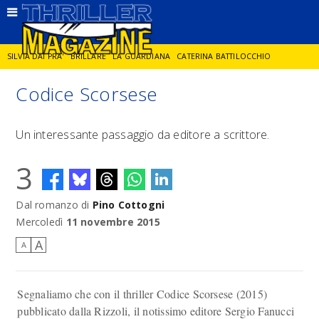
SILVIA DAI PRA'
BRILLARE
LA GUARDIANA
CATERINA BATTILOCCHIO
Codice Scorsese
JORGE DIAZ
LA SPIA
DELITTO IN CORNICE
GIANCARLO DE CATALDO
Un interessante passaggio da editore a scrittore.
DIEGO ZANDEL
GLI ANNI DI PIETRA
3
Dal romanzo di
Pino Cottogni
Mercoledì
11 novembre 2015
A
A
Segnaliamo che con il thriller Codice Scorsese (2015)
pubblicato dalla Rizzoli, il notissimo editore Sergio Fanucci