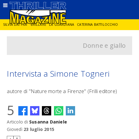
SILVIA DAI PRA'
BRILLARE
LA GUARDIANA
CATERINA BATTILOCCHIO
Donne e giallo
JORGE DIAZ
LA SPIA
DELITTO IN CORNICE
GIANCARLO DE CATALDO
DIEGO ZANDEL
GLI ANNI DI PIETRA
Intervista a Simone Togneri
autore di "Nature morte a Firenze" (Frilli editore)
5
Articolo di
Susanna Daniele
Giovedì
23 luglio 2015