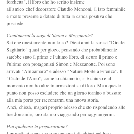
forchetta", il libro che ho scritto insieme
all'amico chef decoratore Claudio Menconi, il lato femminile
è molto presente e dotato di tutta la carica positiva che
possiede.
Continuerai la saga di Simon e Mezzanotte?
Sai che onestamente non lo so? Dieci anni fa scrissi "Dio del
Sagittario" quasi per gioco, pensando che probabilmente
sarebbe stato il primo e l'ultimo libro, di sicuro il primo e
l'ultimo con protagonisti Simòn e Mezzanotte. Poi sono
arrivati "Arnoamaro" e adesso "Nature Morte a Firenze". Il
"Ciclo dell'Arno", come lo chiamo io, si è chiuso e al
momento non ho altre informazioni su di loro. Ma a questo
punto non posso escludere che un giorno tornino a bussare
alla mia porta per raccontarmi una nuova storia.
Anzi, chissà, magari proprio adesso che sto rispondendo alle
tue domande, loro stanno viaggiando per raggiungermi.
Hai qualcosa in preparazione?
I progetti ci sono, ma sono ancora tutti chiusi nel loro