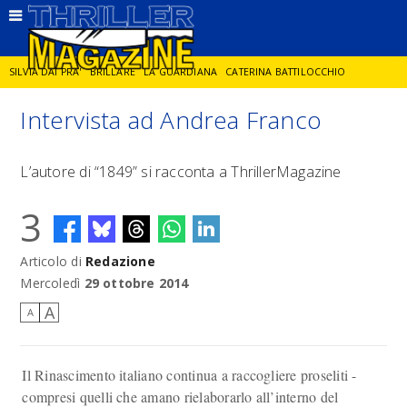
SILVIA DAI PRA'
BRILLARE
LA GUARDIANA
CATERINA BATTILOCCHIO
Intervista ad Andrea Franco
JORGE DIAZ
LA SPIA
DELITTO IN CORNICE
GIANCARLO DE CATALDO
L’autore di “1849” si racconta a ThrillerMagazine
DIEGO ZANDEL
GLI ANNI DI PIETRA
3
Articolo di
Redazione
Mercoledì
29 ottobre 2014
A
A
Il Rinascimento italiano continua a raccogliere proseliti -
compresi quelli che amano rielaborarlo all’interno del