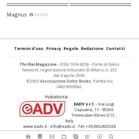
Magnus
4 FOTO
Termini d'uso
Privacy
Regole
Redazione
Contatti
ThrillerMagazine
- ISSN 1974-8256 - Parte di Delos
Network, registrazione tribunale di Milano, n. 253
del 4 aprile 2005.
©2003
Associazione Delos Books
. Partita Iva
04029050962.
Pubblicità:
EADV s.r.l.
- Via Luigi
Capuana, 11 - 95030
Tremestieri Etneo (CT) -
Italy
www.eadv.it - info@eadv.it - Tel: +39.0952830326