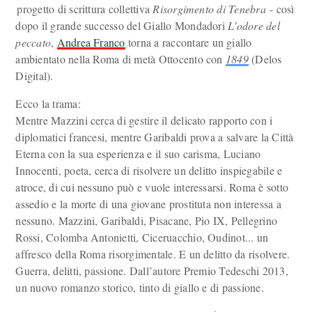
progetto di scrittura collettiva
Risorgimento di Tenebra
- così
dopo il grande successo del Giallo Mondadori
L’odore del
peccato
,
Andrea Franco
torna a raccontare un giallo
ambientato nella Roma di metà Ottocento con
1849
(Delos
Digital).
Ecco la trama:
Mentre Mazzini cerca di gestire il delicato rapporto con i
diplomatici francesi, mentre Garibaldi prova a salvare la Città
Eterna con la sua esperienza e il suo carisma, Luciano
Innocenti, poeta, cerca di risolvere un delitto inspiegabile e
atroce, di cui nessuno può e vuole interessarsi. Roma è sotto
assedio e la morte di una giovane prostituta non interessa a
nessuno. Mazzini, Garibaldi, Pisacane, Pio IX, Pellegrino
Rossi, Colomba Antonietti, Ciceruacchio, Oudinot... un
affresco della Roma risorgimentale. E un delitto da risolvere.
Guerra, delitti, passione. Dall’autore Premio Tedeschi 2013,
un nuovo romanzo storico, tinto di giallo e di passione.