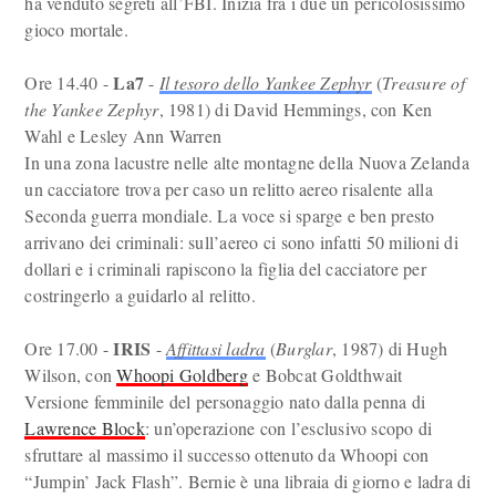
ha venduto segreti all’FBI. Inizia fra i due un pericolosissimo
gioco mortale.
La7
Ore 14.40 -
-
Il tesoro dello Yankee Zephyr
(
Treasure of
the Yankee Zephyr
, 1981) di David Hemmings, con Ken
Wahl e Lesley Ann Warren
In una zona lacustre nelle alte montagne della Nuova Zelanda
un cacciatore trova per caso un relitto aereo risalente alla
Seconda guerra mondiale. La voce si sparge e ben presto
arrivano dei criminali: sull’aereo ci sono infatti 50 milioni di
dollari e i criminali rapiscono la figlia del cacciatore per
costringerlo a guidarlo al relitto.
IRIS
Ore 17.00 -
-
Affittasi ladra
(
Burglar
, 1987) di Hugh
Wilson, con
Whoopi Goldberg
e Bobcat Goldthwait
Versione femminile del personaggio nato dalla penna di
Lawrence Block
: un’operazione con l’esclusivo scopo di
sfruttare al massimo il successo ottenuto da Whoopi con
“Jumpin’ Jack Flash”. Bernie è una libraia di giorno e ladra di