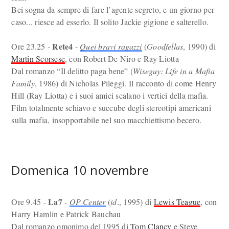
Bei sogna da sempre di fare l’agente segreto, e un giorno per
caso... riesce ad esserlo. Il solito Jackie gigione e salterello.
Rete4
Ore 23.25 -
-
Quei bravi ragazzi
(
Goodfellas
, 1990) di
Martin Scorsese
, con Robert De Niro e Ray Liotta
Dal romanzo “Il delitto paga bene” (
Wiseguy: Life in a Mafia
Family
, 1986) di Nicholas Pileggi. Il racconto di come Henry
Hill (Ray Liotta) e i suoi amici scalano i vertici della mafia.
Film totalmente schiavo e succube degli stereotipi americani
sulla mafia, insopportabile nel suo macchiettismo becero.
Domenica 10 novembre
La7
Ore 9.45 -
-
OP Center
(
id
., 1995) di
Lewis Teague
, con
Harry Hamlin e Patrick Bauchau
Dal romanzo omonimo del 1995 di
Tom Clancy
e Steve