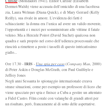
Christie
(Mondadori 1941). Elinor Carlisle (Elisabeth
Dermot-Walsh) viene accusata dell’omicidio di una facoltosa
zia, Laura Welman (Diana Quick), e di Mary Gerrard (Kelly
Reilly), sua rivale in amore. L’evidenza dei fatti è
schiacciante: la donna era l’unica ad avere un valido movente,
l’opportunità e i mezzi per somministrare alle vittime il fatale
veleno. Ma a Hercule Poirot (David Suchet) qualcosa non
quadra e sarà proprio nel corso dell’udienza processuale che
riuscirà a rimettere a posto i tasselli di questo intricatissimo
giallo...
IRIS
Ore 17.30 -
-
Una spia per caso
(
Company Man
, 2000)
di Peter Askin e Douglas McGrath, con Paul Guilfoyle e
Jeffrey Jones
Negli anni Sessanta lo spionaggio internazionale creava
strane situazioni, come per esempio un professore di liceo che
viene spacciato per spia e finisce a Cuba a gestire un attentato
a Fidel Castro. Film corale con valanghe di grandi attori per
un risultato, però, francamente al di sotto delle aspettative.