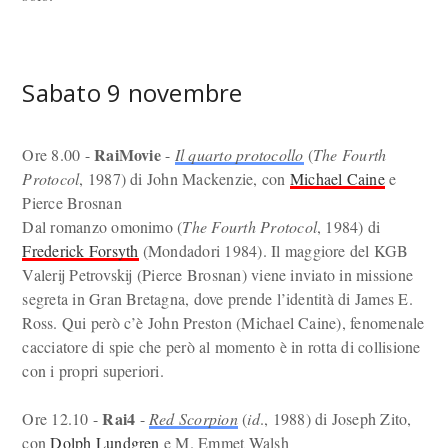
Sabato 9 novembre
RaiMovie
Ore 8.00 -
-
Il quarto protocollo
(
The Fourth
Protocol
, 1987) di John Mackenzie, con
Michael Caine
e
Pierce Brosnan
Dal romanzo omonimo (
The Fourth Protocol
, 1984) di
Frederick Forsyth
(Mondadori 1984). Il maggiore del KGB
Valerij Petrovskij (Pierce Brosnan) viene inviato in missione
segreta in Gran Bretagna, dove prende l’identità di James E.
Ross. Qui però c’è John Preston (Michael Caine), fenomenale
cacciatore di spie che però al momento è in rotta di collisione
con i propri superiori.
Rai4
Ore 12.10 -
-
Red Scorpion
(
id
., 1988) di Joseph Zito,
con
Dolph Lundgren
e M. Emmet Walsh