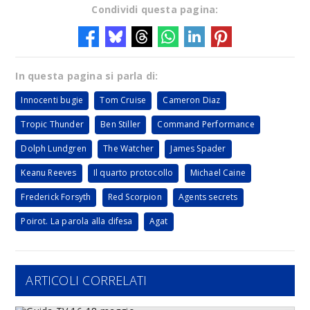
Condividi questa pagina:
In questa pagina si parla di:
Innocenti bugie
Tom Cruise
Cameron Diaz
Tropic Thunder
Ben Stiller
Command Performance
Dolph Lundgren
The Watcher
James Spader
Keanu Reeves
Il quarto protocollo
Michael Caine
Frederick Forsyth
Red Scorpion
Agents secrets
Poirot. La parola alla difesa
Agat
ARTICOLI CORRELATI