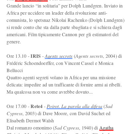
Grande lancio “in solitaria” per Dolph Lundgren. Inviato in
Africa per uccidere un leader della rivoluzione anti-
comunista, lo spetsnaz Nikolai Rachenko (Dolph Lundgren)
si rende conto che sta dalla parte sbagliata e si schiera dagli
americani. Film tipicamente Cannon per gli estimatori del
genere.
IRIS
Ore 13.10 -
-
Agents secrets
(
Agents secrets
, 2004) di
Frédéric Schoendoerffer, con Vincent Cassel e Monica
Bellucci
Quattro agenti segreti volano in Africa per una missione
delicata: impedire ad un trafficante di fornire armi ai ribelli.
Ma qualcosa non va come avrebbe dovuto...
Rete4
Ore 17.00 -
-
Poirot. La parola alla difesa
(
Sad
Cypress
, 2003) di Dave Moore, con David Suchet ed
Elisabeth Dermot Walsh
Dal romanzo omonimo (
Sad Cypress
, 1940) di
Agatha