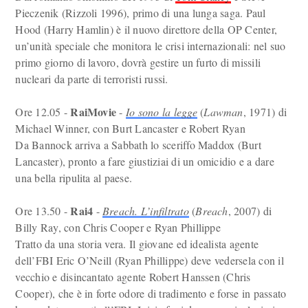
Pieczenik (Rizzoli 1996), primo di una lunga saga. Paul
Hood (Harry Hamlin) è il nuovo direttore della OP Center,
un’unità speciale che monitora le crisi internazionali: nel suo
primo giorno di lavoro, dovrà gestire un furto di missili
nucleari da parte di terroristi russi.
RaiMovie
Ore 12.05 -
-
Io sono la legge
(
Lawman
, 1971) di
Michael Winner, con Burt Lancaster e Robert Ryan
Da Bannock arriva a Sabbath lo sceriffo Maddox (Burt
Lancaster), pronto a fare giustiziai di un omicidio e a dare
una bella ripulita al paese.
Rai4
Ore 13.50 -
-
Breach. L’infiltrato
(
Breach
, 2007) di
Billy Ray, con Chris Cooper e Ryan Phillippe
Tratto da una storia vera. Il giovane ed idealista agente
dell’FBI Eric O’Neill (Ryan Phillippe) deve vedersela con il
vecchio e disincantato agente Robert Hanssen (Chris
Cooper), che è in forte odore di tradimento e forse in passato