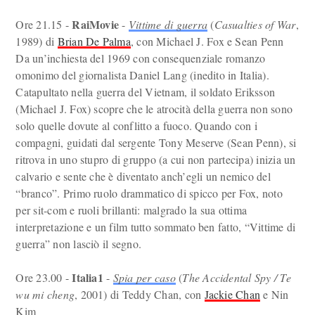
RaiMovie
Ore 21.15 -
-
Vittime di guerra
(
Casualties of War
,
1989) di
Brian De Palma
, con Michael J. Fox e Sean Penn
Da un’inchiesta del 1969 con consequenziale romanzo
omonimo del giornalista Daniel Lang (inedito in Italia).
Catapultato nella guerra del Vietnam, il soldato Eriksson
(Michael J. Fox) scopre che le atrocità della guerra non sono
solo quelle dovute al conflitto a fuoco. Quando con i
compagni, guidati dal sergente Tony Meserve (Sean Penn), si
ritrova in uno stupro di gruppo (a cui non partecipa) inizia un
calvario e sente che è diventato anch’egli un nemico del
“branco”. Primo ruolo drammatico di spicco per Fox, noto
per sit-com e ruoli brillanti: malgrado la sua ottima
interpretazione e un film tutto sommato ben fatto, “Vittime di
guerra” non lasciò il segno.
Italia1
Ore 23.00 -
-
Spia per caso
(
The Accidental Spy / Te
wu mi cheng
, 2001) di Teddy Chan, con
Jackie Chan
e Nin
Kim