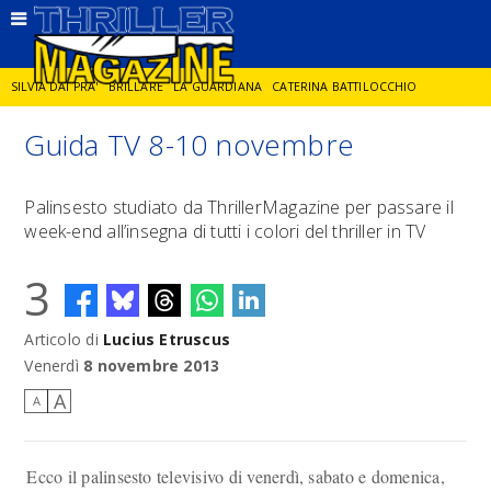
SILVIA DAI PRA'
BRILLARE
LA GUARDIANA
CATERINA BATTILOCCHIO
Guida TV 8-10 novembre
JORGE DIAZ
LA SPIA
DELITTO IN CORNICE
GIANCARLO DE CATALDO
Palinsesto studiato da ThrillerMagazine per passare il
week-end all’insegna di tutti i colori del thriller in TV
DIEGO ZANDEL
GLI ANNI DI PIETRA
3
Articolo di
Lucius Etruscus
Venerdì
8 novembre 2013
A
A
Ecco il palinsesto televisivo di venerdì, sabato e domenica,