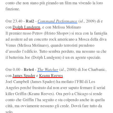
conto che non stano più girando un film ma vivendo la loro
finzione.
Rai2
Ore 23.40 -
-
Command Performance
(
id
., 2009) di e
con
Dolph Lundgren
, e con Melissa Molinaro
Il premier russo Petrov (Hristo Shopov) si reca con la famiglia
ad assitere ad un concerto rock americano a Mosca della diva
Venus (Melissa Molinaro), quando terroristi prendono
d’assedio l’edificio. Tutto sembra perduto, ma nessuno sa che
il batterista Joe (Dolph Lundgren) è un ex agente speciale.
Rete4
Ore 0.00 -
-
The Watcher
(
id
., 2000) di Joe Charbanic,
con
James Spader
e
Keanu Reeves
Joel Campbell (James Spader) ha mollato l’FBI di Los
Angeles perché frustrato dal non aver saputo fermare il serial
killer Griffin (Keanu Reeves). Ora però a Chicago si rende
conto che Griffin l’ha seguito e sta colpendo anche in quella
città, ma ovviamente nessuno gli crede. Dovrà fare tutto da
solo.