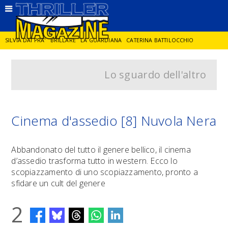
SILVIA DAI PRA'
BRILLARE
LA GUARDIANA
CATERINA BATTILOCCHIO
Lo sguardo dell'altro
JORGE DIAZ
LA SPIA
DELITTO IN CORNICE
GIANCARLO DE CATALDO
DIEGO ZANDEL
GLI ANNI DI PIETRA
Cinema d'assedio [8] Nuvola Nera
Abbandonato del tutto il genere bellico, il cinema
d’assedio trasforma tutto in western. Ecco lo
scopiazzamento di uno scopiazzamento, pronto a
sfidare un cult del genere
2