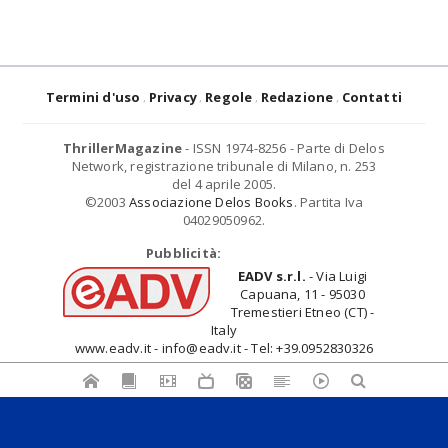
Termini d'uso
Privacy
Regole
Redazione
Contatti
ThrillerMagazine
- ISSN 1974-8256 - Parte di Delos
Network, registrazione tribunale di Milano, n. 253
del 4 aprile 2005.
©2003
Associazione Delos Books
. Partita Iva
04029050962.
Pubblicità:
EADV s.r.l.
- Via Luigi
Capuana, 11 - 95030
Tremestieri Etneo (CT) -
Italy
www.eadv.it - info@eadv.it - Tel: +39.0952830326