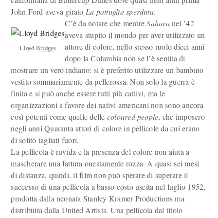
John Ford aveva girato
La pattuglia sperduta
.
C’è da notare che mentre
Sahara
nel ’42
aveva stupito il mondo per aver utilizzato un
attore di colore, nello stesso ruolo dieci anni
Lloyd Bridges
dopo la Columbia non se l’è sentita di
mostrare un vero indiano: si è preferito utilizzare un bambino
vestito sommariamente da pellerossa. Non solo la guerra è
finita e si può anche essere tutti più cattivi, ma le
organizzazioni a favore dei nativi americani non sono ancora
così potenti come quelle delle
coloured people
, che imposero
negli anni Quaranta attori di colore in pellicole da cui erano
di solito tagliati fuori.
La pellicola è ruvida e la presenza del colore non aiuta a
mascherare una fattura onestamente rozza. A quasi sei mesi
di distanza, quindi, il film non può sperare di superare il
successo di una pellicola a basso costo uscita nel luglio 1952,
prodotta dalla neonata Stanley Kramer Productions ma
distribuita dalla United Artists. Una pellicola dal titolo