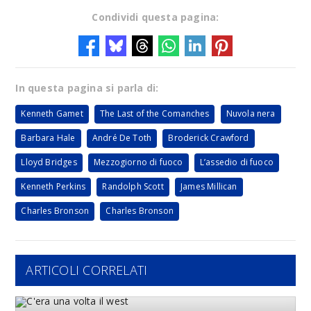
Condividi questa pagina:
In questa pagina si parla di:
Kenneth Gamet
The Last of the Comanches
Nuvola nera
Barbara Hale
André De Toth
Broderick Crawford
Lloyd Bridges
Mezzogiorno di fuoco
L’assedio di fuoco
Kenneth Perkins
Randolph Scott
James Millican
Charles Bronson
Charles Bronson
ARTICOLI CORRELATI