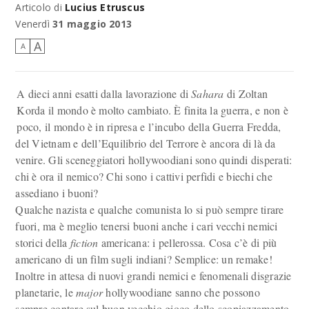
Articolo di
Lucius Etruscus
Venerdì
31 maggio 2013
A
A
A dieci anni esatti dalla lavorazione di
Sahara
di Zoltan
Korda il mondo è molto cambiato. È finita la guerra, e non è
poco, il mondo è in ripresa e l’incubo della Guerra Fredda,
del Vietnam e dell’Equilibrio del Terrore è ancora di là da
venire. Gli sceneggiatori hollywoodiani sono quindi disperati:
chi è ora il nemico? Chi sono i cattivi perfidi e biechi che
assediano i buoni?
Qualche nazista e qualche comunista lo si può sempre tirare
fuori, ma è meglio tenersi buoni anche i cari vecchi nemici
storici della
fiction
americana: i pellerossa. Cosa c’è di più
americano di un film sugli indiani? Semplice: un remake!
Inoltre in attesa di nuovi grandi nemici e fenomenali disgrazie
planetarie, le
major
hollywoodiane sanno che possono
sempre contare sul buon vecchio gioco dello scopiazzamento.