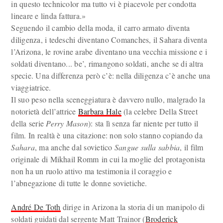
in questo technicolor ma tutto vi è piacevole per condotta
lineare e linda fattura.»
Seguendo il cambio della moda, il carro armato diventa
diligenza, i tedeschi diventano Comanches, il Sahara diventa
l’Arizona, le rovine arabe diventano una vecchia missione e i
soldati diventano... be’, rimangono soldati, anche se di altra
specie. Una differenza però c’è: nella diligenza c’è anche una
viaggiatrice.
Il suo peso nella sceneggiatura è davvero nullo, malgrado la
notorietà dell’attrice
Barbara Hale
(la celebre Della Street
della serie
Perry Mason
): sta lì senza far niente per tutto il
film. In realtà è una citazione: non solo stanno copiando da
Sahara
, ma anche dal sovietico
Sangue sulla sabbia
, il film
originale di Mikhail Romm in cui la moglie del protagonista
non ha un ruolo attivo ma testimonia il coraggio e
l’abnegazione di tutte le donne sovietiche.
André De Toth
dirige in Arizona la storia di un manipolo di
soldati guidati dal sergente Matt Trainor (
Broderick