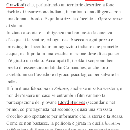
Crawford
) che, perlustrando un territorio desertico a forte
rischio di insurrezione indiana, incontrano una diligenza con
una donna a bordo. E qui la strizzata d’occhio a
Ombre rosse
ci sta tutta.
Iniziano a scortare la diligenza ma ben presto la carenza
d’acqua si fa sentire, ed ogni oasi è secca e ogni pozzo è
prosciugato. Incontrano un ragazzino indiano che promette
acqua, ma li porta in una vecchia missione dove di acqua ce
n’è giusto un refolo. Accampati lì, i soldati scoprono ben
presto di essere circondati dai Comanches, anche loro
assetati: inizia l’assedio e il gioco psicologico per salvare la
pelle.
Il film è una fotocopia di
Sahara
, anche se in salsa western, e
non dev’essere un caso se entrambi i film vantano la
partecipazione del giovane
Lloyd Bridges
(secondario nel
primo, co-protagonista nel secondo): quasi una strizzata
d’occhio allo spettatore per informarlo che la storia è la stessa.
Come se non bastasse, la pellicola è girata in quella
location
californiana di Buttercup Dunes dove quasi trent’anni prima