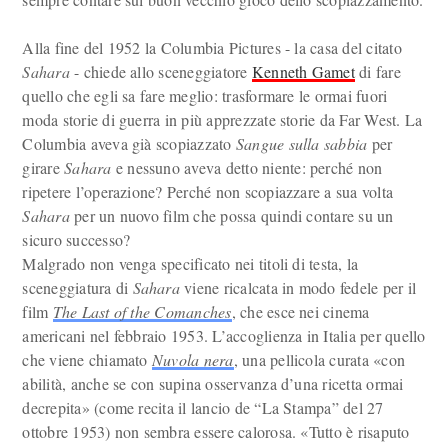
Alla fine del 1952 la Columbia Pictures - la casa del citato
Sahara
- chiede allo sceneggiatore
Kenneth Gamet
di fare
quello che egli sa fare meglio: trasformare le ormai fuori
moda storie di guerra in più apprezzate storie da Far West. La
Columbia aveva già scopiazzato
Sangue sulla sabbia
per
girare
Sahara
e nessuno aveva detto niente: perché non
ripetere l’operazione? Perché non scopiazzare a sua volta
Sahara
per un nuovo film che possa quindi contare su un
sicuro successo?
Malgrado non venga specificato nei titoli di testa, la
sceneggiatura di
Sahara
viene ricalcata in modo fedele per il
film
The Last of the Comanches
, che esce nei cinema
americani nel febbraio 1953. L’accoglienza in Italia per quello
che viene chiamato
Nuvola nera
, una pellicola curata «con
abilità, anche se con supina osservanza d’una ricetta ormai
decrepita» (come recita il lancio de “La Stampa” del 27
ottobre 1953) non sembra essere calorosa. «Tutto è risaputo