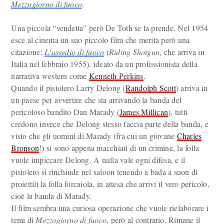
Mezzogiorno di fuoco
.
Una piccola “vendetta” però De Toth se la prende. Nel 1954
esce al cinema un suo piccolo film che merita però una
citazione:
L’assedio di fuoco
(
Riding Shotgun
, che arriva in
Italia nel febbraio 1955), ideato da un professionista della
narrativa western come
Kenneth Perkins
.
Quando il pistolero Larry Delong (
Randolph Scott
) arriva in
un paese per avvertire che sta arrivando la banda del
pericoloso bandito Dan Marady (
James Millican
), tutti
credono invece che Delong stesso faccia parte della banda, e
visto che gli uomini di Marady (fra cui un giovane
Charles
Bronson
!) si sono appena macchiati di un crimine, la folla
vuole impiccare Delong. A nulla vale ogni difesa, e il
pistolero si rinchiude nel saloon tenendo a bada a suon di
proiettili la folla forcaiola, in attesa che arrivi il vero pericolo,
cioè la banda di Marady.
Il film sembra una curiosa operazione che vuole rielaborare i
temi di
Mezzogiorno di fuoco
, però al contrario. Rimane il