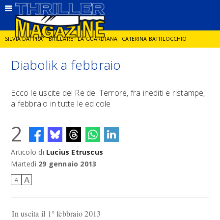
SILVIA DAI PRA'
BRILLARE
LA GUARDIANA
CATERINA BATTILOCCHIO
Diabolik a febbraio
JORGE DIAZ
LA SPIA
DELITTO IN CORNICE
GIANCARLO DE CATALDO
Ecco le uscite del Re del Terrore, fra inediti e ristampe,
a febbraio in tutte le edicole
DIEGO ZANDEL
GLI ANNI DI PIETRA
2
Articolo di
Lucius Etruscus
Martedì
29 gennaio 2013
A
A
In uscita il 1° febbraio 2013