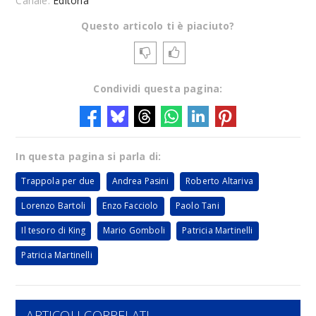
Canale:
Editoria
Questo articolo ti è piaciuto?
Condividi questa pagina:
In questa pagina si parla di:
Trappola per due
Andrea Pasini
Roberto Altariva
Lorenzo Bartoli
Enzo Facciolo
Paolo Tani
Il tesoro di King
Mario Gomboli
Patricia Martinelli
Patricia Martinelli
ARTICOLI CORRELATI