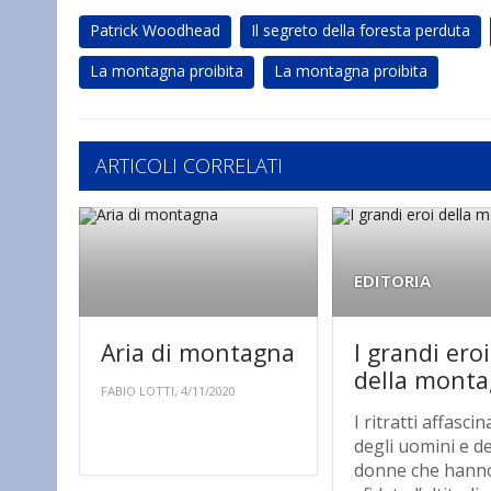
Patrick Woodhead
Il segreto della foresta perduta
La montagna proibita
La montagna proibita
ARTICOLI CORRELATI
EDITORIA
Aria di montagna
I grandi eroi
della mont
FABIO LOTTI, 4/11/2020
I ritratti affascin
degli uomini e de
donne che hann