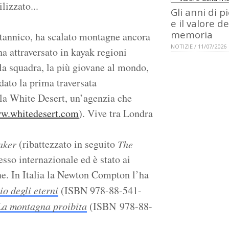
lizzato...
Gli anni di p
e il valore de
memoria
ritannico, ha scalato montagne ancora
NOTIZIE / 11/07/2026
ha attraversato in kayak regioni
la squadra, la più giovane al mondo,
dato la prima traversata
ella White Desert, un’agenzia che
w.whitedesert.com
). Vive tra Londra
(ribattezzato in seguito
aker
The
esso internazionale ed è stato ai
ane. In Italia la Newton Compton l’ha
io degli eterni
(ISBN 978-88-541-
La montagna proibita
(ISBN 978-88-