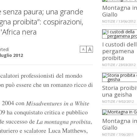
Montagna i
e senza paura; una grande
Giallo
na proibita”: cospirazioni,
NOTIZIE / 13/06/2012
'Africa nera
I custodi del
A
rtedì
A
pergamena
luglio 2012
proibita
NOTIZIE / 23/03/2012
calatori professionisti del mondo
 non può essere che un romanzo ricco di
Storia proibi
una geisha
el 2004 con
Misadventures in a White
NOTIZIE / 9/02/2012
9 ha conquistato critica e pubblico
Montagna i
nde successo de
,
La montagna proibita
Giallo
nturiero e scalatore Luca Matthews,
NOTIZIE / 7/06/2011