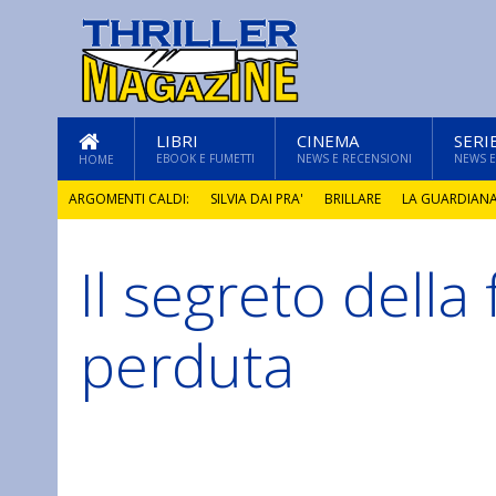
LIBRI
CINEMA
SERI
EBOOK E FUMETTI
NEWS E RECENSIONI
NEWS E
HOME
ARGOMENTI CALDI:
SILVIA DAI PRA'
BRILLARE
LA GUARDIAN
Il segreto della
GLI ANNI DI PIETRA
perduta