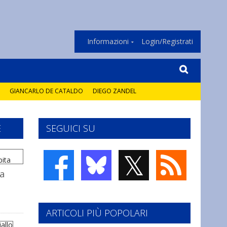
Informazioni
Login/Registrati
GIANCARLO DE CATALDO
DIEGO ZANDEL
E
SEGUICI SU
𝕏
la
ARTICOLI PIÙ POPOLARI