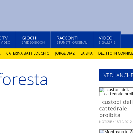
E TV
GIOCHI
RACCONTI
VIDEO
 VIDEO
E VIDEOGIOCHI
E FUMETTI ORIGINALI
E GALLERIE
A
CATERINA BATTILOCCHIO
JORGE DIAZ
LA SPIA
DELITTO IN CORNICE
 foresta
VEDI ANCH
I custodi del
cattedrale
proibita
NOTIZIE / 18/10/2012