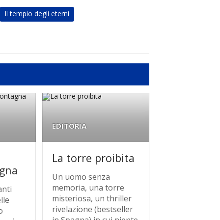
Il tempio degli eterni
EDITORIA
La torre proibita
agna
Un uomo senza
memoria, una torre
anti
misteriosa, un thriller
lle
rivelazione (bestseller
o