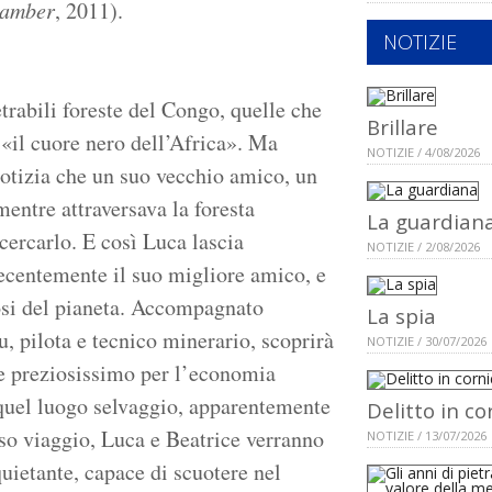
hamber
, 2011).
NOTIZIE
rabili foreste del Congo, quelle che
Brillare
«il cuore nero dell’Africa». Ma
NOTIZIE / 4/08/2026
otizia che un suo vecchio amico, un
ntre attraversava la foresta
La guardian
 cercarlo. E così Luca lascia
NOTIZIE / 2/08/2026
recentemente il suo migliore amico, e
losi del pianeta. Accompagnato
La spia
, pilota e tecnico minerario, scoprirà
NOTIZIE / 30/07/2026
le preziosissimo per l’economia
a quel luogo selvaggio, apparentemente
Delitto in co
oso viaggio, Luca e Beatrice verranno
NOTIZIE / 13/07/2026
uietante, capace di scuotere nel