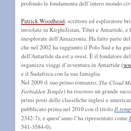
profondo le fondamenta dell’intero mondo civi
Patrick Woodhead
, scrittore ed esploratore b
inviolate in Kirghižistan, Tibet e Antartide, e 
inesplorate dell’Amazzonia. Ha fatto parte del
che nel 2002 ha raggiunto il Polo Sud e ha gui
dell’Antartide da est a ovest. È il fondatore d
organizza viaggi d’avventura in Antartide (
ww
e il Sudafrica con la sua famiglia.
Nel 2009 il suo primo romanzo,
The Cloud M
) ha riscosso un grande succ
Forbidden Temple
primi posti delle classifiche inglesi e americ
pubblicato prima nel 2010 con il titolo
Il temp
2342-7), e quest’anno l’ha ripresentato come
541-3584-0).