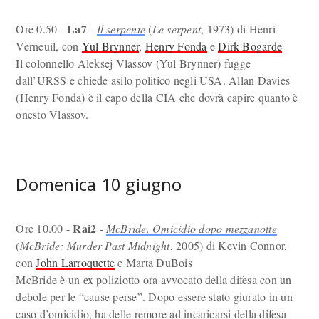
La7
Ore 0.50 -
-
Il serpente
(
Le serpent
, 1973) di Henri
Verneuil, con
Yul Brynner
,
Henry Fonda
e
Dirk Bogarde
Il colonnello Aleksej Vlassov (Yul Brynner) fugge
dall’URSS e chiede asilo politico negli USA. Allan Davies
(Henry Fonda) è il capo della CIA che dovrà capire quanto è
onesto Vlassov.
Domenica 10 giugno
Rai2
Ore 10.00 -
-
McBride. Omicidio dopo mezzanotte
(
McBride: Murder Past Midnight
, 2005) di Kevin Connor,
con
John Larroquette
e Marta DuBois
McBride è un ex poliziotto ora avvocato della difesa con un
debole per le “cause perse”. Dopo essere stato giurato in un
caso d’omicidio, ha delle remore ad incaricarsi della difesa