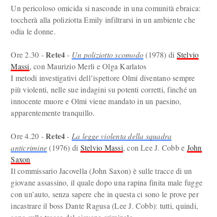
Un pericoloso omicida si nasconde in una comunità ebraica:
toccherà alla poliziotta Emily infiltrarsi in un ambiente che
odia le donne.
Rete4
Ore 2.30 -
-
Un poliziotto scomodo
(1978) di
Stelvio
Massi
, con Maurizio Merli e Olga Karlatos
I metodi investigativi dell’ispettore Olmi diventano sempre
più violenti, nelle sue indagini su potenti corretti, finché un
innocente muore e Olmi viene mandato in un paesino,
apparentemente tranquillo.
Rete4
Ore 4.20 -
-
La legge violenta della squadra
anticrimine
(1976) di
Stelvio Massi
, con Lee J. Cobb e
John
Saxon
Il commissario Jacovella (John Saxon) è sulle tracce di un
giovane assassino, il quale dopo una rapina finita male fugge
con un’auto, senza sapere che in questa ci sono le prove per
incastrare il boss Dante Ragusa (Lee J. Cobb): tutti, quindi,