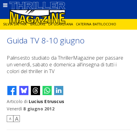
SILVIA DAI PRA'
BRILLARE
LA GUARDIANA
CATERINA BATTILOCCHIO
Guida TV 8-10 giugno
JORGE DIAZ
LA SPIA
DELITTO IN CORNICE
GIANCARLO DE CATALDO
Palinsesto studiato da ThrillerMagazine per passare
un venerdì, sabato e domenica all’insegna di tutti i
DIEGO ZANDEL
GLI ANNI DI PIETRA
colori del thriller in TV
Articolo di
Lucius Etruscus
Venerdì
8 giugno 2012
A
A