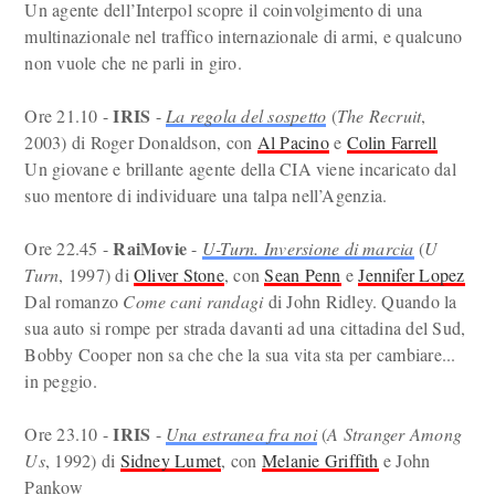
Un agente dell’Interpol scopre il coinvolgimento di una
multinazionale nel traffico internazionale di armi, e qualcuno
non vuole che ne parli in giro.
IRIS
Ore 21.10 -
-
La regola del sospetto
(
The Recruit
,
2003) di Roger Donaldson, con
Al Pacino
e
Colin Farrell
Un giovane e brillante agente della CIA viene incaricato dal
suo mentore di individuare una talpa nell’Agenzia.
RaiMovie
Ore 22.45 -
-
U-Turn. Inversione di marcia
(
U
Turn
, 1997) di
Oliver Stone
, con
Sean Penn
e
Jennifer Lopez
Dal romanzo
Come cani randagi
di John Ridley. Quando la
sua auto si rompe per strada davanti ad una cittadina del Sud,
Bobby Cooper non sa che che la sua vita sta per cambiare...
in peggio.
IRIS
Ore 23.10 -
-
Una estranea fra noi
(
A Stranger Among
Us
, 1992) di
Sidney Lumet
, con
Melanie Griffith
e John
Pankow