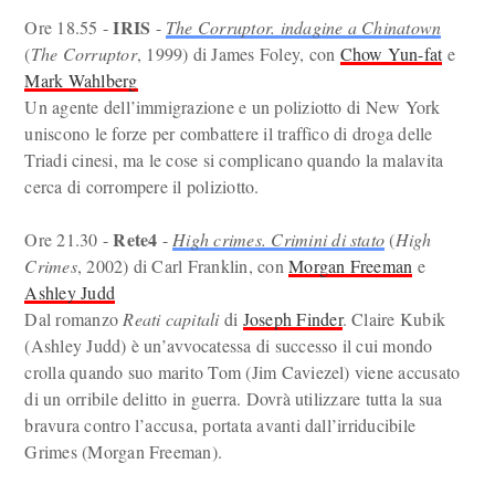
IRIS
Ore 18.55 -
-
The Corruptor. indagine a Chinatown
(
The Corruptor
, 1999) di James Foley, con
Chow Yun-fat
e
Mark Wahlberg
Un agente dell’immigrazione e un poliziotto di New York
uniscono le forze per combattere il traffico di droga delle
Triadi cinesi, ma le cose si complicano quando la malavita
cerca di corrompere il poliziotto.
Rete4
Ore 21.30 -
-
High crimes. Crimini di stato
(
High
Crimes
, 2002) di Carl Franklin, con
Morgan Freeman
e
Ashley Judd
Dal romanzo
Reati capitali
di
Joseph Finder
. Claire Kubik
(Ashley Judd) è un’avvocatessa di successo il cui mondo
crolla quando suo marito Tom (Jim Caviezel) viene accusato
di un orribile delitto in guerra. Dovrà utilizzare tutta la sua
bravura contro l’accusa, portata avanti dall’irriducibile
Grimes (Morgan Freeman).