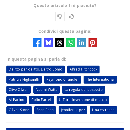
Questo articolo ti è piaciuto?
Condividi questa pagina:
In questa pagina si parla di:
Delitto per delitto. L’altro uomo
Alfred Hitchcock
Patricia Highsmith
Raymond Chandler
The International
Clive Olwen
Naomi Watts
La regola del sospetto
Al Pacino
Colin Farrell
U-Turn. Inversione di marcia
Oliver Stone
Sean Penn
Jennifer Lopez
Una estranea