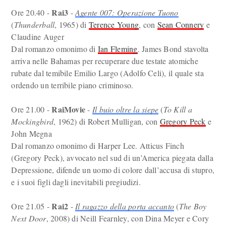
Rai3
Ore 20.40 -
-
Agente 007: Operazione Tuono
(
Thunderball
, 1965) di
Terence Young
, con
Sean Connery
e
Claudine Auger
Dal romanzo omonimo di
Ian Fleming
. James Bond stavolta
arriva nelle Bahamas per recuperare due testate atomiche
rubate dal temibile Emilio Largo (Adolfo Celi), il quale sta
ordendo un terribile piano criminoso.
RaiMovie
Ore 21.00 -
-
Il buio oltre la siepe
(
To Kill a
Mockingbird
, 1962) di Robert Mulligan, con
Gregory Peck
e
John Megna
Dal romanzo omonimo di Harper Lee. Atticus Finch
(Gregory Peck), avvocato nel sud di un’America piegata dalla
Depressione, difende un uomo di colore dall’accusa di stupro,
e i suoi figli dagli inevitabili pregiudizi.
Rai2
Ore 21.05 -
-
Il ragazzo della porta accanto
(
The Boy
Next Door
, 2008) di Neill Fearnley, con Dina Meyer e Cory