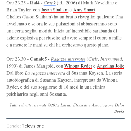
Rai4
Ore 23.25 -
-
Crank
(id., 2006) di Mark Neveldine e
Brian Taylor, con
Jason Statham
e
Amy Smart
Chelios (Jason Statham) ha un brutto risveglio: qualcuno l’ha
avvelenato e se ora le sue pulsazioni si abbasseranno sotto
una certa soglia, morirà. Inizia un’incredibile sarabanda di
azione esplosiva per riuscire ad avere sempre il cuore a mille
e a mettere le mani su chi ha orchestrato questo piano.
Canale5
Ore 23.30 -
-
Ragazze interrotte
(
Girls, Interrupted
,
1999) di James Mangold, con
Winona Ryder
e
Angelina Jolie
Dal libro
La ragazza interrotta
di Susanna Kaysen. La storia
autobiografica di Susanna Kaysen, interpretata da Winona
Ryder, e del suo soggiorno di 18 mesi in una clinica
psichiatrica negli anni Sessanta.
Tutti i diritti riservati ©2012 Lucius Etruscus e Associazione Delos
Books
Canale:
Televisione