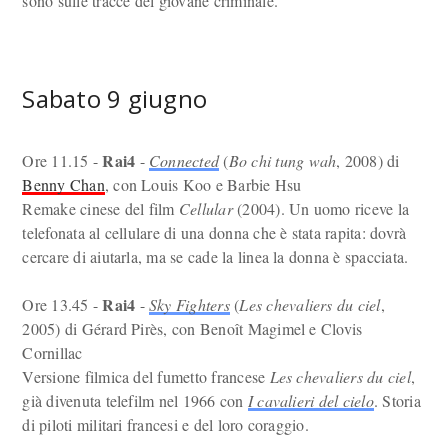
sono sulle tracce del giovane criminale.
Sabato 9 giugno
Rai4
Ore 11.15 -
-
Connected
(
Bo chi tung wah
, 2008) di
Benny Chan
, con Louis Koo e Barbie Hsu
Remake cinese del film
Cellular
(2004). Un uomo riceve la
telefonata al cellulare di una donna che è stata rapita: dovrà
cercare di aiutarla, ma se cade la linea la donna è spacciata.
Rai4
Ore 13.45 -
-
Sky Fighters
(
Les chevaliers du ciel
,
2005) di Gérard Pirès, con Benoît Magimel e Clovis
Cornillac
Versione filmica del fumetto francese
Les chevaliers du ciel
,
già divenuta telefilm nel 1966 con
I cavalieri del cielo
. Storia
di piloti militari francesi e del loro coraggio.