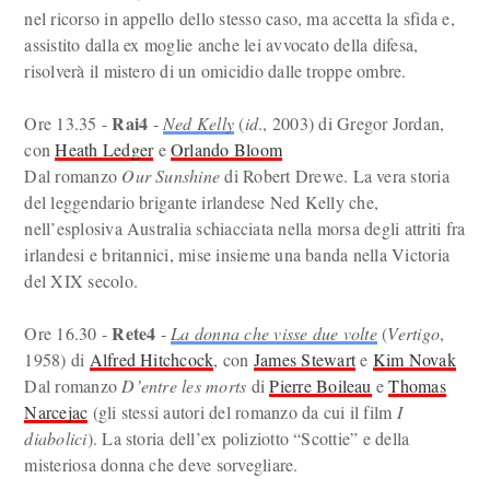
nel ricorso in appello dello stesso caso, ma accetta la sfida e,
assistito dalla ex moglie anche lei avvocato della difesa,
risolverà il mistero di un omicidio dalle troppe ombre.
Rai4
Ore 13.35 -
-
Ned Kelly
(
id
., 2003) di Gregor Jordan,
con
Heath Ledger
e
Orlando Bloom
Dal romanzo
Our Sunshine
di Robert Drewe. La vera storia
del leggendario brigante irlandese Ned Kelly che,
nell’esplosiva Australia schiacciata nella morsa degli attriti fra
irlandesi e britannici, mise insieme una banda nella Victoria
del XIX secolo.
Rete4
Ore 16.30 -
-
La donna che visse due volte
(
Vertigo
,
1958) di
Alfred Hitchcock
, con
James Stewart
e
Kim Novak
Dal romanzo
D’entre les morts
di
Pierre Boileau
e
Thomas
Narcejac
(gli stessi autori del romanzo da cui il film
I
diabolici
). La storia dell’ex poliziotto “Scottie” e della
misteriosa donna che deve sorvegliare.