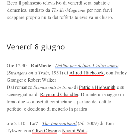
Ecco il palinsesto televisivo di venerdì sera, sabato e
domenica, studiato da
ThrillerMagazine
per non farvi
scappare proprio nulla dell’offerta televisiva in chiaro.
Venerdì 8 giugno
RaiMovie
Ore 12.30 -
-
Delitto per delitto. L’altro uomo
(
Strangers on a Train
, 1951) di
Alfred Hitchcock
, con Farley
Granger e Robert Walker
Dal romanzo
Sconosciuti in treno
di
Patricia Highsmith
e su
sceneggiatura di
Raymond Chandler
. Durante un viaggio in
treno due sconosciuti cominciano a parlare del delitto
perfetto, e decidono di metterlo in pratica.
La7
ore 21.10 -
-
The International
(
id
., 2009) di Tom
Tykwer, con
Clive Olwen
e
Naomi Watts