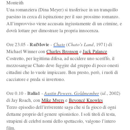
Monteith
Una romanziera (Dina Meyer) si trasferisce in un tranquillo
paesino in cerca di ispirazione per il suo prossimo romanzo.
All’improvviso viene accusata ingiustamente di un crimine, e
dovrà lottare per dimostrare la propria innocenza.
RaiMovie
Ore 23.05 -
-
Chato
(
Chato’s Land
, 1971) di
Michael Winner con
Charles Bronson
e
Jack Palance
Costretto, per legittima difesa, ad uccidere uno sceriffo, il
mezzosangue Chato deve fuggire dal gruppo di poco onesti
cittadini che lo vuole impiccare. Ben presto, però, i ruoli di
cacciatore e preda si invertono.
Italia1
Ore 0.10 -
-
Austin Powers. Goldmember
(
id
., 2002)
di Jay Roach, con
Mike Myers
e
Beyoncé Knowles
Terzo episodio dell’irriverente saga che si fa gioco di ogni
dettame proprio del genere spionistico. I soli titoli di testa,
strapieni di celebri nomi dello spettacolo, valgono l’intero
film.