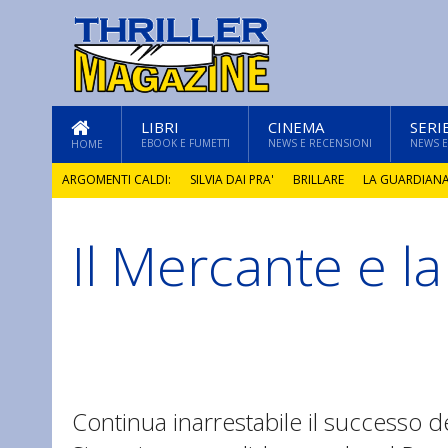
LIBRI
CINEMA
SERI
EBOOK E FUMETTI
NEWS E RECENSIONI
NEWS E
HOME
ARGOMENTI CALDI:
SILVIA DAI PRA'
BRILLARE
LA GUARDIAN
Il Mercante e l
GLI ANNI DI PIETRA
Continua inarrestabile il successo de