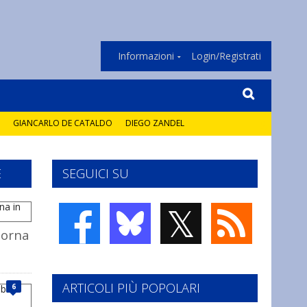
Informazioni
Login/Registrati
GIANCARLO DE CATALDO
DIEGO ZANDEL
E
SEGUICI SU
𝕏
torna
ARTICOLI PIÙ POPOLARI
6