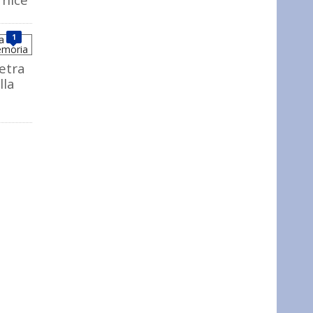
1
ietra
lla