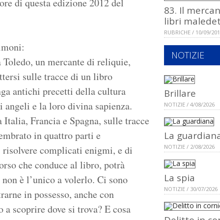
itore di questa edizione 2012 del
83. Il mercan
libri maledet
RUBRICHE / 10/09/20
imoni:
NOTIZIE
 Toledo, un mercante di reliquie,
tersi sulle tracce di un libro
ga antichi precetti della cultura
Brillare
i angeli e la loro divina sapienza.
NOTIZIE / 4/08/2026
 Italia, Francia e Spagna, sulle tracce
mbrato in quattro parti e
La guardian
NOTIZIE / 2/08/2026
 risolvere complicati enigmi, e di
orso che conduce al libro, potrà
La spia
 non è l’unico a volerlo. Ci sono
NOTIZIE / 30/07/2026
rarne in possesso, anche con
o a scoprire dove si trova? E cosa
Delitto in co