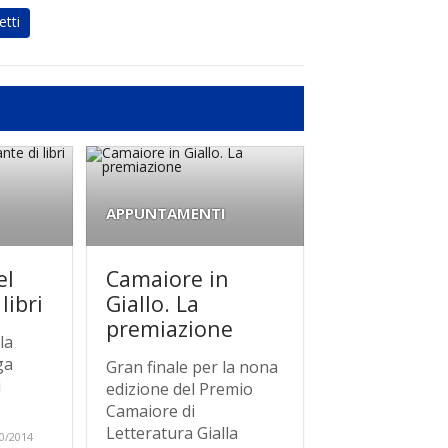
etti
APPUNTAMENTI
el
Camaiore in
libri
Giallo. La
premiazione
 la
ga
Gran finale per la nona
i
edizione del Premio
Camaiore di
Letteratura Gialla
0/2014