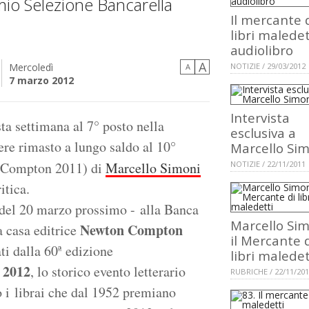
mio Selezione Bancarella
Il mercante 
libri maledet
audiolibro
A
Mercoledì
NOTIZIE / 29/03/2012
A
7 marzo 2012
Intervista
sta settimana al 7° posto nella
esclusiva a
sere rimasto a lungo saldo al 10°
Marcello Si
Compton 2011) di
Marcello Simoni
NOTIZIE / 22/11/2011
itica.
i del 20 marzo prossimo - alla Banca
Marcello Sim
Newton Compton
 casa editrice
il Mercante 
ti dalla 60ª edizione
libri maledet
 2012
, lo storico evento letterario
RUBRICHE / 22/11/20
o i librai che dal 1952 premiano