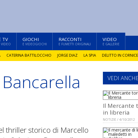
E TV
GIOCHI
RACCONTI
VIDEO
 VIDEO
E VIDEOGIOCHI
E FUMETTI ORIGINALI
E GALLERIE
A
CATERINA BATTILOCCHIO
JORGE DIAZ
LA SPIA
DELITTO IN CORNICE
a Bancarella
VEDI ANCH
Il Mercante 
in libreria
NOTIZIE / 4/10/2012
l thriller storico di Marcello