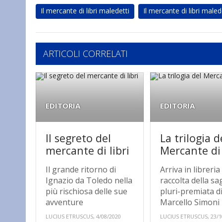
Il mercante di libri maledetti
Il mercante di libri maled
ARTICOLI CORRELATI
EDITORIA
EDITORIA
Il segreto del
La trilogia d
mercante di libri
Mercante di 
Il grande ritorno di
Arriva in libreria
Ignazio da Toledo nella
raccolta della sa
più rischiosa delle sue
pluri-premiata d
avventure
Marcello Simoni
LUCIUS ETRUSCUS, 4/08/2020
LUCIUS ETRUSCUS, 23/1