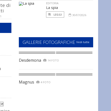
EDITORIA
te di
La spia
ti
LEGGI
30/07/2026
11
GALLERIE FOTOGRAFICHE
Vedi tutte
Desdemona
14 FOTO
a
Magnus
4 FOTO
rnice