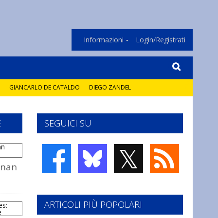
Informazioni
Login/Registrati
GIANCARLO DE CATALDO
DIEGO ZANDEL
E
SEGUICI SU
𝕏
onan
ARTICOLI PIÙ POPOLARI