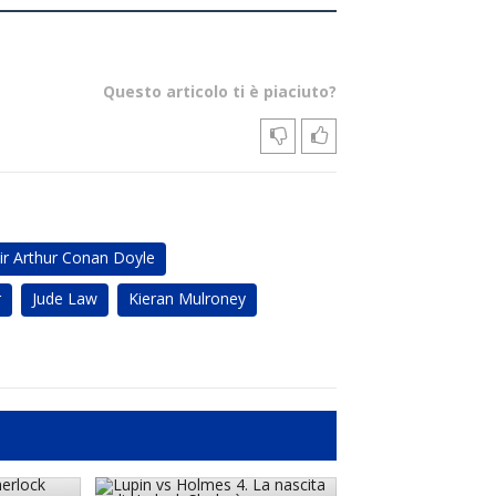
Questo articolo ti è piaciuto?
ir Arthur Conan Doyle
r
Jude Law
Kieran Mulroney