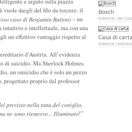
elligente e arguto sulla piazza
 vuole dargli del filo da torcere: il
Bosch
) – un
rioso caso di Benjamin Button
RUBRICHE / 28/11/20
a intuitivo e intellettuale, ma con una
i un effettivo vantaggio rispetto al
Casa di cart
RUBRICHE / 8/05/2020
 ereditario d'Austria. All’evidenza
so di suicidio. Ma Sherlock Holmes
idio, un omicidio che è solo un pezzo
, progettato proprio dal professor
el previsto nella tana del coniglio,
!”
 ma ne sono riemerso... Illuminato