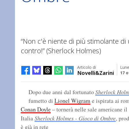
“Non c'è niente di più stimolante di u
contro!” (Sherlock Holmes)
Articolo di
Lune
Novelli&Zarini
17 o
Dopo due anni dal fortunato
Sherlock Hol
fumetto di
Lionel Wigram
e ispirata ai ro
Conan Doyle
– tornerà nelle sale americane il
Italia
Sherlock Holmes - Gioco di Ombre
, pro
è già in rete