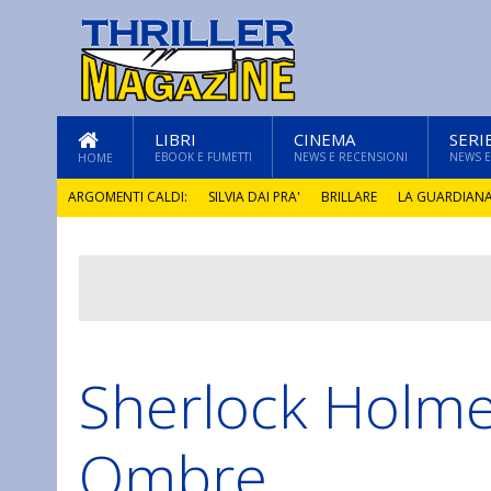
LIBRI
CINEMA
SERI
EBOOK E FUMETTI
NEWS E RECENSIONI
NEWS E
HOME
ARGOMENTI CALDI:
SILVIA DAI PRA'
BRILLARE
LA GUARDIAN
GLI ANNI DI PIETRA
Sherlock Holme
Ombre