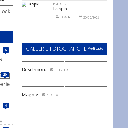
EDITORIA
La spia
rlock
LEGGI
30/07/2026
GALLERIE FOTOGRAFICHE
Vedi tutte
6
R
Desdemona
14 FOTO
20
erie
Magnus
4 FOTO
4
20