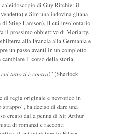
 caleidoscopio di Guy Ritchie: il
 vendetta) e Sim una indovina gitana
 di Stieg Larsson), il cui involontario
a il prossimo obbiettivo di Moriarty.
nghilterra alla Francia alla Germania e
mpre un passo avanti in un complotto
 cambiare il corso della storia.
!” (Sherlock
cui tutto ti è contro
 di regia originale e nevrotico in
 strappo”, ha deciso di dare una
oso creato dalla penna di Sir Arthur
nista di romanzi e racconti
uttivo, il cui iniziatore fu Edgar