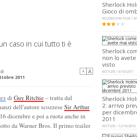
Sherlock Ho
Gioco di om
RECENSIONI FILM / 9/
n caso in cui tutto ti è
Sherlock co
non lo avete
visto
A
dì
A
NOTIZIE / 6/10/2011
ttobre 2011
mes
di
Guy Ritchie
– tratta dal
Sherlock Ho
2: arrivo pre
manzi dell'autore scozzese
Sir Arthur
per dicembr
 16 dicembre e poi a ruota anche in
2011
dotto da Warner Bros.
Il primo trailer
NOTIZIE / 12/10/2010