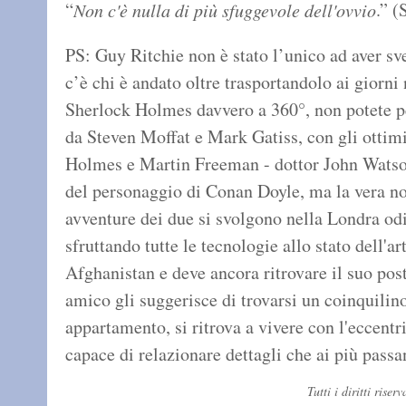
“
.” 
Non c'è nulla di più sfuggevole dell'ovvio
PS: Guy Ritchie non è stato l’unico ad aver sve
c’è chi è andato oltre trasportandolo ai giorni
Sherlock Holmes davvero a 360°, non potete pe
da Steven Moffat e Mark Gatiss, con gli otti
Holmes e Martin Freeman - dottor John Watson. 
del personaggio di Conan Doyle, ma la vera nov
avventure dei due si svolgono nella Londra odi
sfruttando tutte le tecnologie allo stato dell'a
Afghanistan e deve ancora ritrovare il suo pos
amico gli suggerisce di trovarsi un coinquilino
appartamento, si ritrova a vivere con l'eccent
capace di relazionare dettagli che ai più passa
Tutti i diritti ris