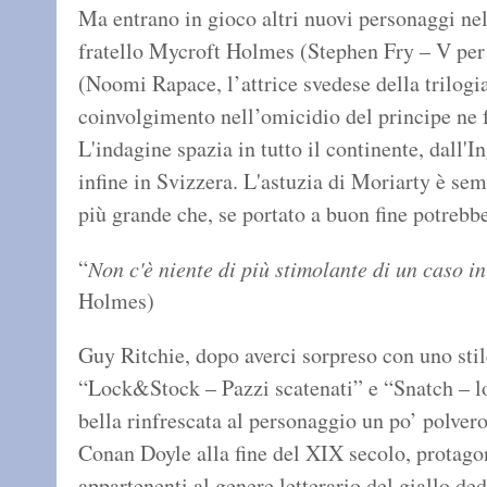
Ma entrano in gioco altri nuovi personaggi nel
fratello Mycroft Holmes (Stephen Fry – V per
(Noomi Rapace, l’attrice svedese della trilogia
coinvolgimento nell’omicidio del principe ne f
L'indagine spazia in tutto il continente, dall'I
infine in Svizzera. L'astuzia di Moriarty è se
più grande che, se portato a buon fine potrebbe
“
Non c'è niente di più stimolante di un caso in 
Holmes)
Guy Ritchie, dopo averci sorpreso con uno stile
“Lock&Stock – Pazzi scatenati” e “Snatch – lo
bella rinfrescata al personaggio un po’ polver
Conan Doyle alla fine del XIX secolo, protago
appartenenti al genere letterario del giallo ded