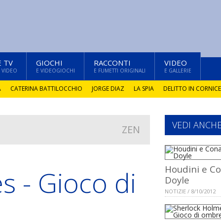
E TV
GIOCHI
RACCONTI
VIDEO
 VIDEO
E VIDEOGIOCHI
E FUMETTI ORIGINALI
E GALLERIE
A
CATERINA BATTILOCCHIO
JORGE DIAZ
LA SPIA
DELITTO IN CORNICE
VEDI ANCH
ZEN
Houdini e C
s - Gioco di
Doyle
NOTIZIE / 8/10/2012