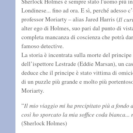
Sherlock Holmes è sempre stato l'uomo più int
Londinese... fino ad ora. E sì, perché adesso c’è
professor Moriarty – alias Jared Harris (
Il cu
alter ego di Holmes, suo pari dal punto di vist
completa mancanza di coscienza che potrà dargl
famoso detective.
La storia è incentrata sulla morte del principe
dell’ispettore Lestrade (Eddie Marsan), un ca
deduce che il principe è stato vittima di omic
di un puzzle più grande e molto più portentoso
Moriarty.
“
Il mio viaggio mi ha precipitato più a fondo d
così ho sporcato la mia soffice coda bianca...
(Sherlock Holmes)