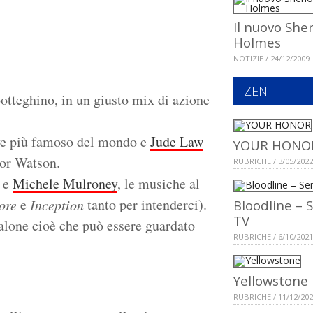
Il nuovo She
Holmes
NOTIZIE / 24/12/2009
ZEN
otteghino, in un giusto mix di azione
tive più famoso del mondo e
Jude Law
YOUR HONO
tor Watson.
RUBRICHE / 3/05/2022
e
Michele Mulroney
, le musiche al
e
tanto per intenderci).
tore
Inception
Bloodline – S
TV
-alone cioè che può essere guardato
RUBRICHE / 6/10/2021
Yellowstone
RUBRICHE / 11/12/20