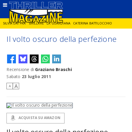
SILVIA DAI PRA'
BRILLARE
LA GUARDIANA
CATERINA BATTILOCCHIO
Il volto oscuro della perfezione
JORGE DIAZ
LA SPIA
DELITTO IN CORNICE
GIANCARLO DE CATALDO
DIEGO ZANDEL
GLI ANNI DI PIETRA
Recensione di
Graziano Braschi
Sabato
23 luglio 2011
A
A
ACQUISTA SU AMAZON
Il volto oscuro della perfezione