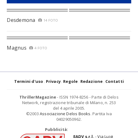
Desdemona
14 FOTO
Magnus
4 FOTO
Termini d'uso
Privacy
Regole
Redazione
Contatti
ThrillerMagazine
- ISSN 1974-8256 - Parte di Delos
Network, registrazione tribunale di Milano, n. 253
del 4 aprile 2005.
©2003
Associazione Delos Books
. Partita Iva
04029050962.
Pubblicità:
EADV s.r.l.
- Via Luigi