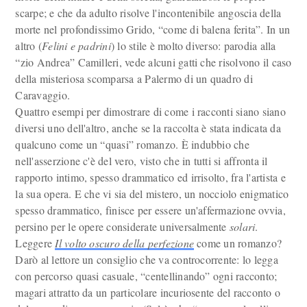
scarpe; e che da adulto risolve l'incontenibile angoscia della
morte nel profondissimo Grido, “come di balena ferita”. In un
altro (
Felini e padrini
) lo stile è molto diverso: parodia alla
“zio Andrea” Camilleri, vede alcuni gatti che risolvono il caso
della misteriosa scomparsa a Palermo di un quadro di
Caravaggio.
Quattro esempi per dimostrare di come i racconti siano siano
diversi uno dell'altro, anche se la raccolta è stata indicata da
qualcuno come un “quasi” romanzo. È indubbio che
nell'asserzione c'è del vero, visto che in tutti si affronta il
rapporto intimo, spesso drammatico ed irrisolto, fra l'artista e
la sua opera. E che vi sia del mistero, un nocciolo enigmatico
spesso drammatico, finisce per essere un'affermazione ovvia,
persino per le opere considerate universalmente
solari
.
Leggere
Il volto oscuro della perfezione
come un romanzo?
Darò al lettore un consiglio che va controcorrente: lo legga
con percorso quasi casuale, “centellinando” ogni racconto;
magari attratto da un particolare incuriosente del racconto o