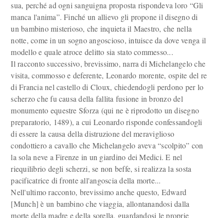
sua, perché ad ogni sanguigna proposta rispondeva loro “Gli
manca l'anima”. Finché un allievo gli propone il disegno di
un bambino misterioso, che inquieta il Maestro, che nella
notte, come in un sogno angoscioso, intuisce da dove venga il
modello e quale atroce delitto sia stato commesso...
Il racconto successivo, brevissimo, narra di Michelangelo che
visita, commosso e deferente, Leonardo morente, ospite del re
di Francia nel castello di Cloux, chiedendogli perdono per lo
scherzo che fu causa della fallita fusione in bronzo del
monumento equestre Sforza (qui ne è riprodotto un disegno
preparatorio, 1489), a cui Leonardo risponde confessandogli
di essere la causa della distruzione del meraviglioso
condottiero a cavallo che Michelangelo aveva “scolpito” con
la sola neve a Firenze in un giardino dei Medici. E nel
riequilibrio degli scherzi, se non beffe, si realizza la sosta
pacificatrice di fronte all'angoscia della morte...
Nell'ultimo racconto, brevissimo anche questo, Edward
[Munch] è un bambino che viaggia, allontanandosi dalla
morte della madre e della sorella, guardandosi le proprie