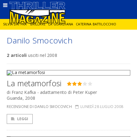
SILVIA DAI PRA'
BRILLARE
LA GUARDIANA
CATERINA BATTILOCCHIO
Danilo Smocovich
JORGE DIAZ
LA SPIA
DELITTO IN CORNICE
GIANCARLO DE CATALDO
2 articoli
usciti nel 2008
DIEGO ZANDEL
GLI ANNI DI PIETRA
La metamorfosi
di Franz Kafka - adattamento di Peter Kuper
Guanda, 2008
RECENSIONE DI DANILO SMOCOVICH
LUNEDÌ 28 LUGLIO 2008
LEGGI