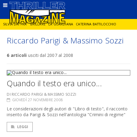
SILVIA DAI PRA'
BRILLARE
LA GUARDIANA
CATERINA BATTILOCCHIO
Riccardo Parigi & Massimo Sozzi
JORGE DIAZ
LA SPIA
DELITTO IN CORNICE
GIANCARLO DE CATALDO
6 articoli
usciti dal 2007 al 2008
DIEGO ZANDEL
GLI ANNI DI PIETRA
Quando il testo era unico...
DI RICCARDO PARIGI & MASSIMO SOZZI
GIOVEDÌ 27 NOVEMBRE 2008
Le considerazioni degli autori di "Libro di testo", il racconto
inserito da Parigi & Sozzi nell'antologia "Crimini di regime"
LEGGI