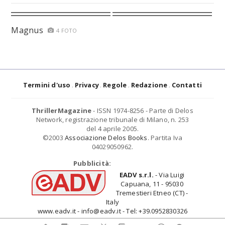
Magnus
4 FOTO
Termini d'uso
Privacy
Regole
Redazione
Contatti
ThrillerMagazine
- ISSN 1974-8256 - Parte di Delos
Network, registrazione tribunale di Milano, n. 253
del 4 aprile 2005.
©2003
Associazione Delos Books
. Partita Iva
04029050962.
Pubblicità:
EADV s.r.l.
- Via Luigi
Capuana, 11 - 95030
Tremestieri Etneo (CT) -
Italy
www.eadv.it - info@eadv.it - Tel: +39.0952830326