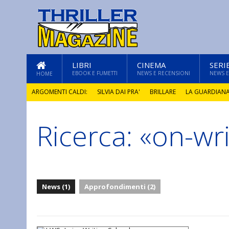
LIBRI
CINEMA
SERI
EBOOK E FUMETTI
NEWS E RECENSIONI
NEWS E
HOME
ARGOMENTI CALDI:
SILVIA DAI PRA'
BRILLARE
LA GUARDIAN
Ricerca: «on-wri
GLI ANNI DI PIETRA
News (1)
Approfondimenti (2)