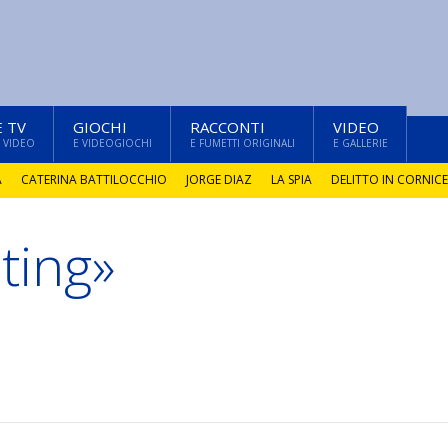
E TV
GIOCHI
RACCONTI
VIDEO
 VIDEO
E VIDEOGIOCHI
E FUMETTI ORIGINALI
E GALLERIE
A
CATERINA BATTILOCCHIO
JORGE DIAZ
LA SPIA
DELITTO IN CORNICE
ting»