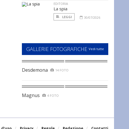
EDITORIA
La spia
LEGGI
30/07/2026
GALLERIE FOTOGRAFICHE
Vedi tutte
Desdemona
14 FOTO
Magnus
4 FOTO
 d'uso
Privacy
Regole
Redazione
Contatti