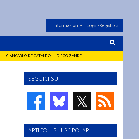
Informazioni
Login/Registrati
GIANCARLO DE CATALDO
DIEGO ZANDEL
SEGUICI SU
𝕏
ARTICOLI PIÙ POPOLARI