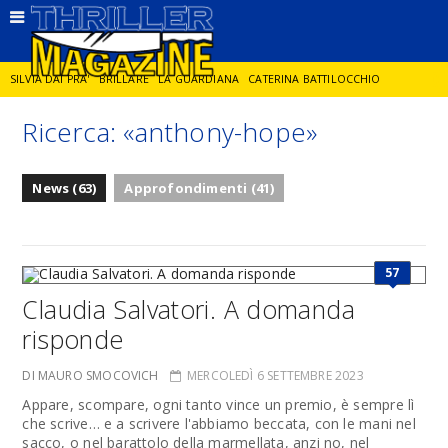
SILVIA DAI PRA'
BRILLARE
LA GUARDIANA
CATERINA BATTILOCCHIO
Ricerca: «anthony-hope»
JORGE DIAZ
LA SPIA
DELITTO IN CORNICE
GIANCARLO DE CATALDO
News (63)
Approfondimenti (41)
DIEGO ZANDEL
GLI ANNI DI PIETRA
57
Claudia Salvatori. A domanda
risponde
DI MAURO SMOCOVICH
MERCOLEDÌ 6 SETTEMBRE 2023
Appare, scompare, ogni tanto vince un premio, è sempre lì
che scrive… e a scrivere l'abbiamo beccata, con le mani nel
sacco, o nel barattolo della marmellata, anzi no, nel