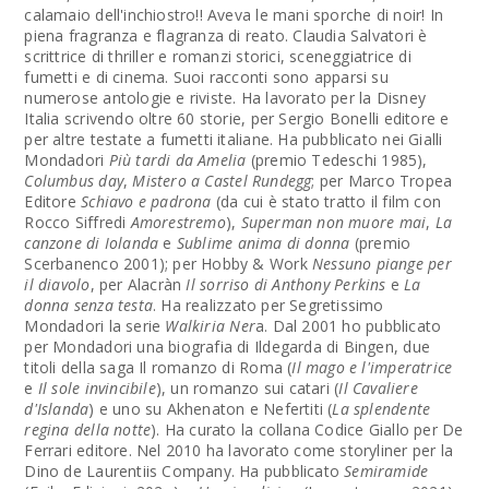
calamaio dell'inchiostro!! Aveva le mani sporche di noir! In
piena fragranza e flagranza di reato. Claudia Salvatori è
scrittrice di thriller e romanzi storici, sceneggiatrice di
fumetti e di cinema. Suoi racconti sono apparsi su
numerose antologie e riviste. Ha lavorato per la Disney
Italia scrivendo oltre 60 storie, per Sergio Bonelli editore e
per altre testate a fumetti italiane. Ha pubblicato nei Gialli
Mondadori
Più tardi da Amelia
(premio Tedeschi 1985),
Columbus day
,
Mistero a Castel Rundegg
; per Marco Tropea
Editore
Schiavo e padrona
(da cui è stato tratto il film con
Rocco Siffredi
Amorestremo
),
Superman non muore mai
,
La
canzone di Iolanda
e
Sublime anima di donna
(premio
Scerbanenco 2001); per Hobby & Work
Nessuno piange per
il diavolo
, per Alacràn
Il sorriso di Anthony Perkins
e
La
donna senza testa
. Ha realizzato per Segretissimo
Mondadori la serie
Walkiria Ner
a. Dal 2001 ho pubblicato
per Mondadori una biografia di Ildegarda di Bingen, due
titoli della saga Il romanzo di Roma (
Il mago e l'imperatrice
e
Il sole invincibile
), un romanzo sui catari (
Il Cavaliere
d'Islanda
) e uno su Akhenaton e Nefertiti (
La splendente
regina della notte
). Ha curato la collana Codice Giallo per De
Ferrari editore. Nel 2010 ha lavorato come storyliner per la
Dino de Laurentiis Company. Ha pubblicato
Semiramide