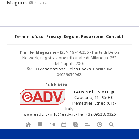
Magnus
4 FOTO
Termini d'uso
Privacy
Regole
Redazione
Contatti
ThrillerMagazine
- ISSN 1974-8256 - Parte di Delos
Network, registrazione tribunale di Milano, n. 253
del 4 aprile 2005.
©2003
Associazione Delos Books
. Partita Iva
04029050962.
Pubblicità:
EADV s.r.l.
- Via Luigi
Capuana, 11 - 95030
Tremestieri Etneo (CT) -
Italy
www.eadv.it - info@eadv.it - Tel: +39.0952830326