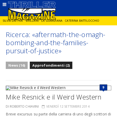
SILVIA DAI PRA'
BRILLARE
LA GUARDIANA
CATERINA BATTILOCCHIO
Ricerca: «aftermath-the-omagh-
JORGE DIAZ
LA SPIA
DELITTO IN CORNICE
GIANCARLO DE CATALDO
bombing-and-the-families-
pursuit-of-justice»
DIEGO ZANDEL
GLI ANNI DI PIETRA
News (16)
Approfondimenti (2)
9
Mike Resnick e il Weird Western
DI ROBERTO CHIAVINI
VENERDÌ 12 SETTEMBRE 2014
Breve excursus su parte della carriera di uno degli scrittori di