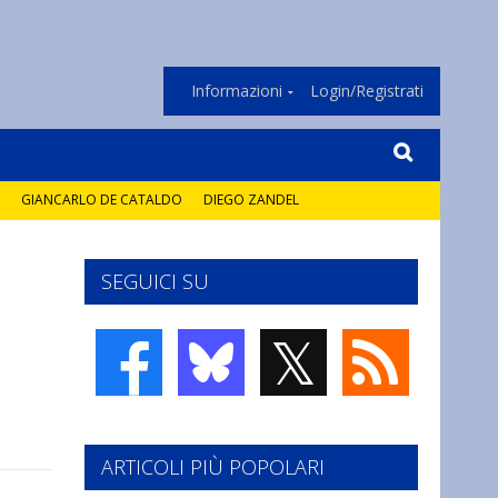
Informazioni
Login/Registrati
GIANCARLO DE CATALDO
DIEGO ZANDEL
SEGUICI SU
𝕏
ARTICOLI PIÙ POPOLARI