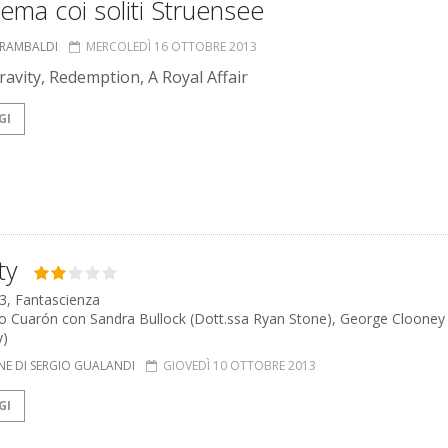
nema coi soliti Struensee
 RAMBALDI
MERCOLEDÌ 16 OTTOBRE 2013
ravity, Redemption, A Royal Affair
GI
ty
3, Fantascienza
so Cuarón con Sandra Bullock (Dott.ssa Ryan Stone), George Clooney
y)
NE DI SERGIO GUALANDI
GIOVEDÌ 10 OTTOBRE 2013
GI