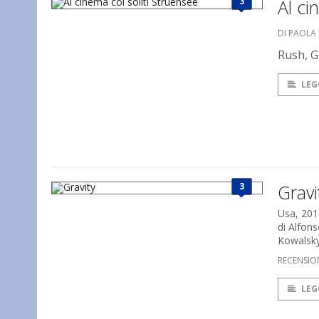
3
Al ci
DI PAOLA
Rush, G
LEG
3
Gravi
Usa, 201
di Alfon
Kowalsk
RECENSIO
LEG