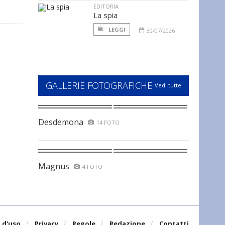
EDITORIA
La spia
LEGGI
30/07/2026
GALLERIE FOTOGRAFICHE
Vedi tutte
Desdemona
14 FOTO
Magnus
4 FOTO
 d'uso
Privacy
Regole
Redazione
Contatti