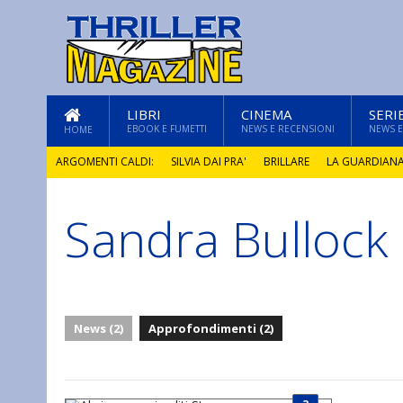
LIBRI
CINEMA
SERI
EBOOK E FUMETTI
NEWS E RECENSIONI
NEWS E
HOME
ARGOMENTI CALDI:
SILVIA DAI PRA'
BRILLARE
LA GUARDIAN
Sandra Bullock
GLI ANNI DI PIETRA
News (2)
Approfondimenti (2)