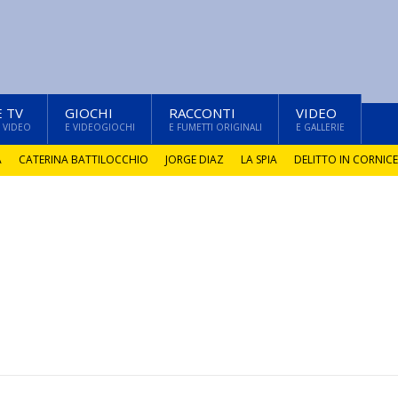
E TV
GIOCHI
RACCONTI
VIDEO
 VIDEO
E VIDEOGIOCHI
E FUMETTI ORIGINALI
E GALLERIE
A
CATERINA BATTILOCCHIO
JORGE DIAZ
LA SPIA
DELITTO IN CORNICE