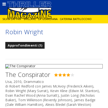
SILVIA DAI PRA'
BRILLARE
LA GUARDIANA
CATERINA BATTILOCCHIO
Robin Wright
JORGE DIAZ
LA SPIA
DELITTO IN CORNICE
GIANCARLO DE CATALDO
Approfondimenti (1)
DIEGO ZANDEL
GLI ANNI DI PIETRA
The Conspirator
Usa, 2010, Drammatico
di Robert Redford con James McAvoy (Frederick Aiken),
Robin Wright (Mary Surrat), Kevin Kline (Edwin M. Stanton),
Evan Rachel Wood (Anna Surratt), Justin Long (Nicholas
Baker), Tom Wilkinson (Reverdy Johnson), James Badge
(Dale William Hamilton), Alexis Bledel (Sarah Weston)