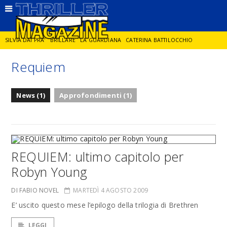
SILVIA DAI PRA'
BRILLARE
LA GUARDIANA
CATERINA BATTILOCCHIO
Requiem
JORGE DIAZ
LA SPIA
DELITTO IN CORNICE
GIANCARLO DE CATALDO
News (1)
Approfondimenti (1)
DIEGO ZANDEL
GLI ANNI DI PIETRA
REQUIEM: ultimo capitolo per
Robyn Young
DI FABIO NOVEL
MARTEDÌ 4 AGOSTO 2009
E’ uscito questo mese l’epilogo della trilogia di Brethren
LEGGI