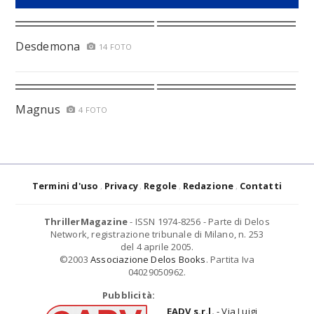
Desdemona
14 FOTO
Magnus
4 FOTO
Termini d'uso
Privacy
Regole
Redazione
Contatti
ThrillerMagazine
- ISSN 1974-8256 - Parte di Delos
Network, registrazione tribunale di Milano, n. 253
del 4 aprile 2005.
©2003
Associazione Delos Books
. Partita Iva
04029050962.
Pubblicità:
EADV s.r.l.
- Via Luigi