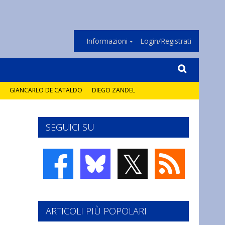
Informazioni
Login/Registrati
GIANCARLO DE CATALDO
DIEGO ZANDEL
SEGUICI SU
𝕏
ARTICOLI PIÙ POPOLARI