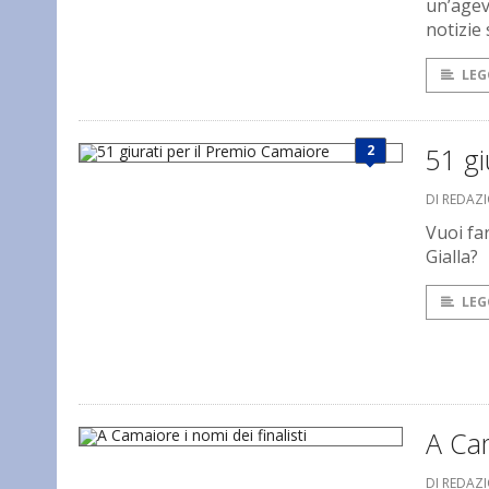
un’agev
notizie
LEG
2
51 gi
DI REDAZ
Vuoi fa
Gialla?
LEG
A Cam
DI REDAZ