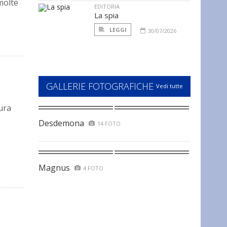
molte
EDITORIA
La spia
LEGGI
30/07/2026
GALLERIE FOTOGRAFICHE
Vedi tutte
ura
Desdemona
14 FOTO
Magnus
4 FOTO