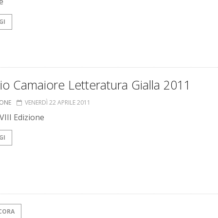
e
GI
o Camaiore Letteratura Gialla 2011
IONE
VENERDÌ 22 APRILE 2011
'VIII Edizione
GI
CORA