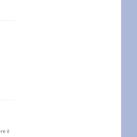
e
re il