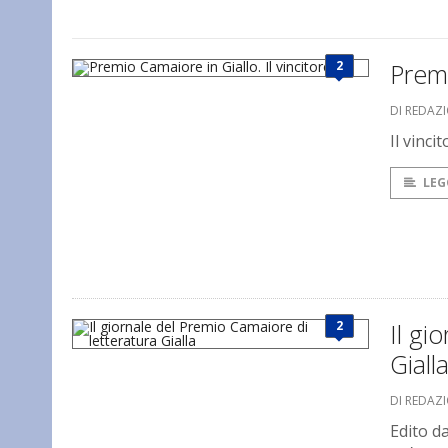
2
Premi
DI REDAZ
Il vincit
LEG
2
Il gi
Giall
DI REDAZ
Edito da