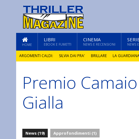
LIBRI
CINEMA
SERI
EBOOK E FUMETTI
NEWS E RECENSIONI
NEWS E
HOME
ARGOMENTI CALDI:
SILVIA DAI PRA'
BRILLARE
LA GUARDIAN
Premio Camaior
GLI ANNI DI PIETRA
Gialla
News (19)
Approfondimenti (1)