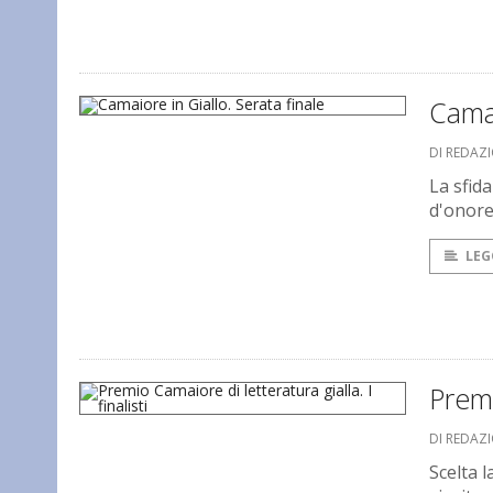
Camai
DI REDAZ
La sfid
d'onor
LEG
Premi
DI REDAZ
Scelta l