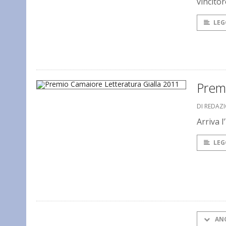
vincitor
LEG
Premi
DI REDAZ
Arriva l
LEG
AN