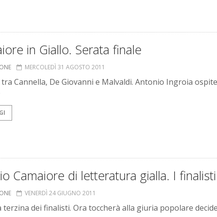
ore in Giallo. Serata finale
IONE
MERCOLEDÌ 31 AGOSTO 2011
a tra Cannella, De Giovanni e Malvaldi. Antonio Ingroia ospit
e
GI
o Camaiore di letteratura gialla. I finalisti
IONE
VENERDÌ 24 GIUGNO 2011
a terzina dei finalisti. Ora toccherà alla giuria popolare decide