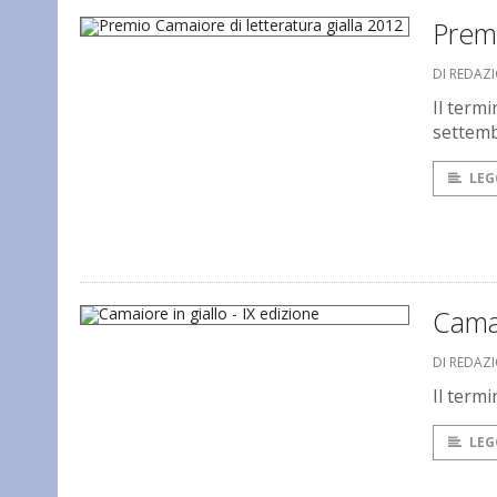
Premi
DI REDAZ
Il termi
settem
LEG
Camai
DI REDAZ
Il term
LEG