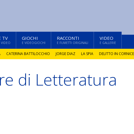
E TV
GIOCHI
RACCONTI
VIDEO
 VIDEO
E VIDEOGIOCHI
E FUMETTI ORIGINALI
E GALLERIE
A
CATERINA BATTILOCCHIO
JORGE DIAZ
LA SPIA
DELITTO IN CORNICE
e di Letteratura