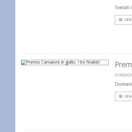
Svelati 
LEG
Premi
DI REDAZ
Domani s
LEG