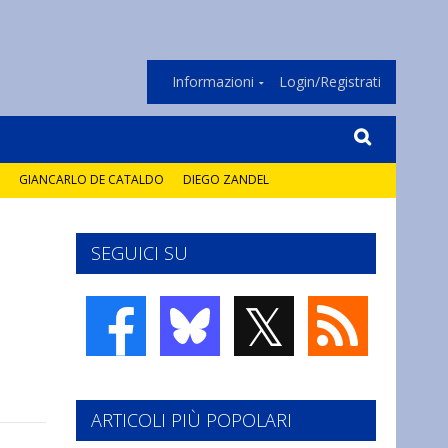
Informazioni
Login/Registrati
GIANCARLO DE CATALDO
DIEGO ZANDEL
SEGUICI SU
𝕏
ARTICOLI PIÙ POPOLARI