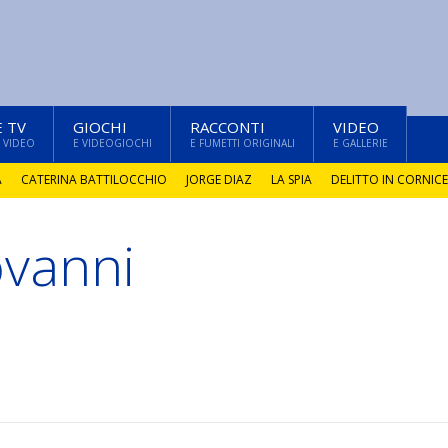
E TV
GIOCHI
RACCONTI
VIDEO
 VIDEO
E VIDEOGIOCHI
E FUMETTI ORIGINALI
E GALLERIE
A
CATERINA BATTILOCCHIO
JORGE DIAZ
LA SPIA
DELITTO IN CORNICE
ovanni