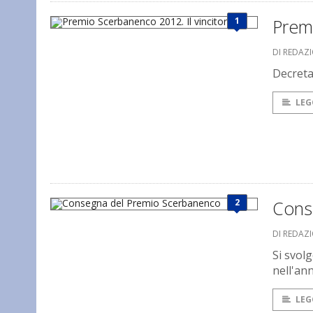
1
Premi
DI REDAZ
Decreta
LEG
2
Cons
DI REDAZ
Si svol
nell'an
LEG