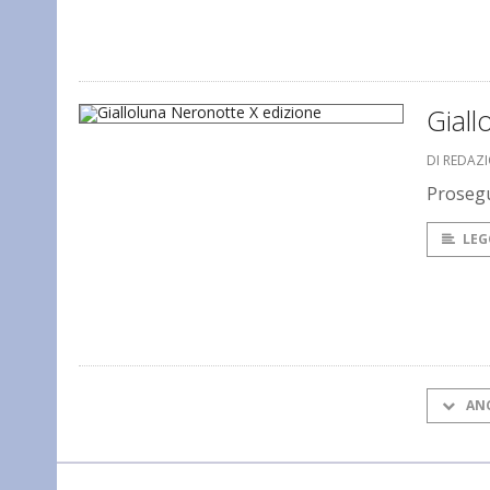
Giall
DI REDAZ
Prosegu
LEG
AN