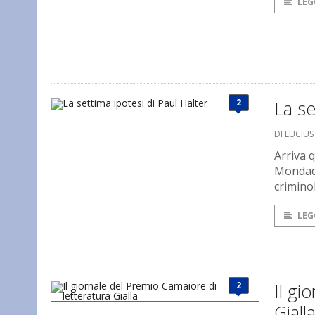
LEG
2
La se
DI LUCIU
Arriva 
Mondado
crimino
LEG
2
Il gi
Giall