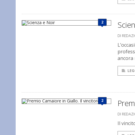
2
Scien
DI REDAZ
L’occasi
professi
ancora r
LEG
2
Premi
DI REDAZ
Il vincit