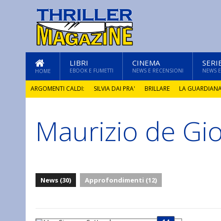
LIBRI
CINEMA
SERI
EBOOK E FUMETTI
NEWS E RECENSIONI
NEWS E
HOME
ARGOMENTI CALDI:
SILVIA DAI PRA'
BRILLARE
LA GUARDIAN
Maurizio de Gi
GLI ANNI DI PIETRA
News (30)
Approfondimenti (12)