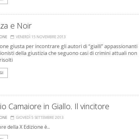
za e Noir
IONE
VENERDÌ 15 NOVEMBRE 2013
one giusta per incontrare gli autori di “gialli” appassionanti 
onisti della giustizia che seguono casi di crimini attuali non
isolti
GI
o Camaiore in Giallo. Il vincitore
IONE
GIOVEDÌ 5 SETTEMBRE 2013
ore della X Edizione è...