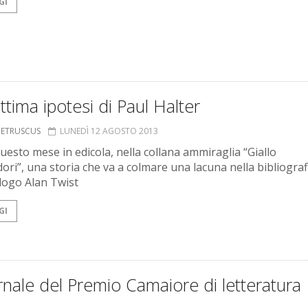
GI
ttima ipotesi di Paul Halter
S ETRUSCUS
LUNEDÌ 12 AGOSTO 2013
questo mese in edicola, nella collana ammiraglia “Giallo
ri”, una storia che va a colmare una lacuna nella bibliograf
logo Alan Twist
GI
ornale del Premio Camaiore di letteratura
a