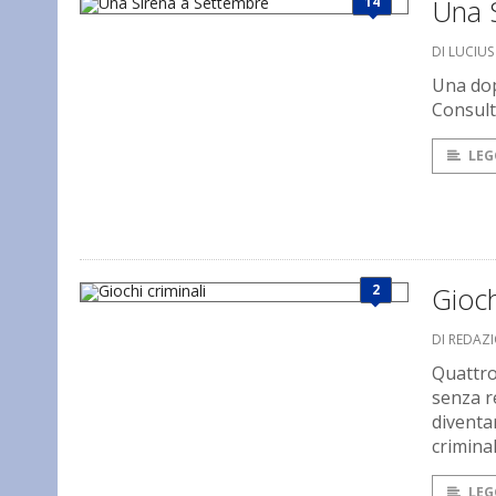
14
Una 
DI LUCIU
Una dopp
Consult
LEG
2
Gioch
DI REDAZ
Quattro
senza r
diventar
criminal
LEG