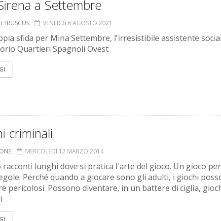
Sirena a Settembre
S ETRUSCUS
VENERDÌ 6 AGOSTO 2021
ia sfida per Mina Settembre, l'irresistibile assistente socia
orio Quartieri Spagnoli Ovest
GI
i criminali
IONE
MERCOLEDÌ 12 MARZO 2014
 racconti lunghi dove si pratica l'arte del gioco. Un gioco pe
egole. Perché quando a giocare sono gli adulti, i giochi pos
e pericolosi. Possono diventare, in un battere di ciglia, gioc
i
GI