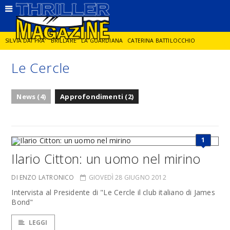
SILVIA DAI PRA'
BRILLARE
LA GUARDIANA
CATERINA BATTILOCCHIO
Le Cercle
JORGE DIAZ
LA SPIA
DELITTO IN CORNICE
GIANCARLO DE CATALDO
News (4)
Approfondimenti (2)
DIEGO ZANDEL
GLI ANNI DI PIETRA
1
Ilario Citton: un uomo nel mirino
DI ENZO LATRONICO
GIOVEDÌ 28 GIUGNO 2012
Intervista al Presidente di "Le Cercle il club italiano di James
Bond"
LEGGI