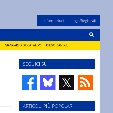
Informazioni
Login/Registrati
GIANCARLO DE CATALDO
DIEGO ZANDEL
SEGUICI SU
𝕏
ARTICOLI PIÙ POPOLARI