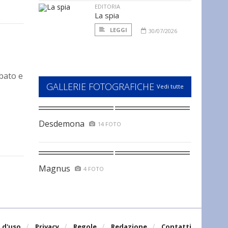
EDITORIA
La spia
LEGGI
30/07/2026
bato e
GALLERIE FOTOGRAFICHE
Vedi tutte
Desdemona
14 FOTO
Magnus
4 FOTO
 d'uso
Privacy
Regole
Redazione
Contatti