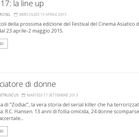
17: la line up
 ROSEL
MERCOLEDÌ 15 APRILE 2015
itoli della prossima edizione del Festival del Cinema Asiatico d
dal 23 aprile-2 maggio 2015.
GI
cciatore di donne
S ETRUSCUS
MARTEDÌ 17 SETTEMBRE 2013
ia di “Zodiac”, la vera storia del serial killer che ha terrorizza
ca: R.C. Hansen. 13 anni di follia omicida, 24 donne scomparse
accertate...
GI