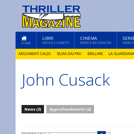
LIBRI
CINEMA
SERI
EBOOK E FUMETTI
NEWS E RECENSIONI
NEWS E
HOME
ARGOMENTI CALDI:
SILVIA DAI PRA'
BRILLARE
LA GUARDIAN
John Cusack
GLI ANNI DI PIETRA
News (3)
Approfondimenti (2)