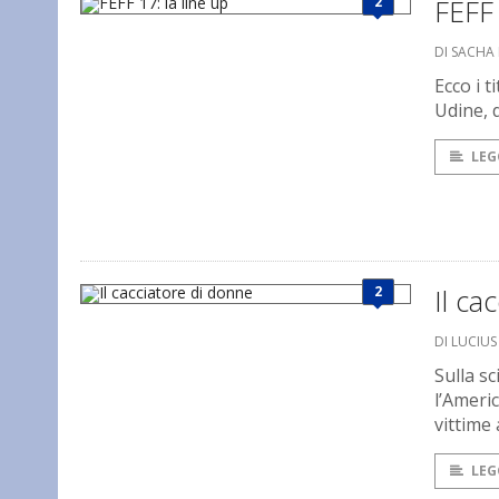
2
FEFF 
DI SACHA
Ecco i t
Udine, 
LEG
2
Il ca
DI LUCIU
Sulla sc
l’Ameri
vittime 
LEG