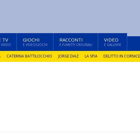
E TV
GIOCHI
RACCONTI
VIDEO
 VIDEO
E VIDEOGIOCHI
E FUMETTI ORIGINALI
E GALLERIE
A
CATERINA BATTILOCCHIO
JORGE DIAZ
LA SPIA
DELITTO IN CORNICE