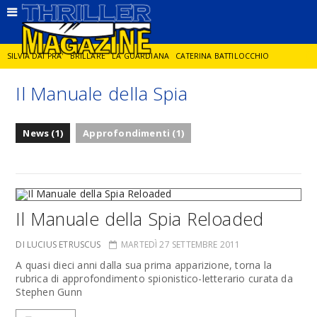
SILVIA DAI PRA'
BRILLARE
LA GUARDIANA
CATERINA BATTILOCCHIO
Il Manuale della Spia
JORGE DIAZ
LA SPIA
DELITTO IN CORNICE
GIANCARLO DE CATALDO
News (1)
Approfondimenti (1)
DIEGO ZANDEL
GLI ANNI DI PIETRA
Il Manuale della Spia Reloaded
DI LUCIUS ETRUSCUS
MARTEDÌ 27 SETTEMBRE 2011
A quasi dieci anni dalla sua prima apparizione, torna la
rubrica di approfondimento spionistico-letterario curata da
Stephen Gunn