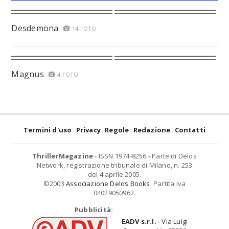
Desdemona
14 FOTO
Magnus
4 FOTO
Termini d'uso
Privacy
Regole
Redazione
Contatti
ThrillerMagazine
- ISSN 1974-8256 - Parte di Delos
Network, registrazione tribunale di Milano, n. 253
del 4 aprile 2005.
©2003
Associazione Delos Books
. Partita Iva
04029050962.
Pubblicità:
EADV s.r.l.
- Via Luigi