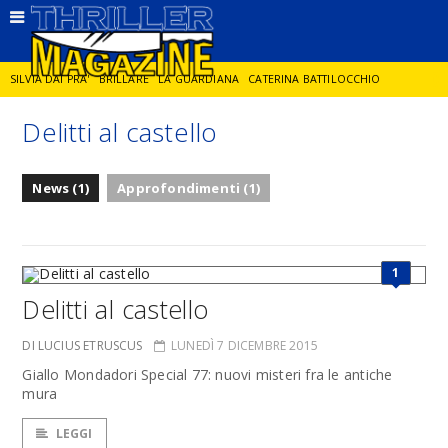
SILVIA DAI PRA'
BRILLARE
LA GUARDIANA
CATERINA BATTILOCCHIO
Delitti al castello
JORGE DIAZ
LA SPIA
DELITTO IN CORNICE
GIANCARLO DE CATALDO
News (1)
Approfondimenti (1)
DIEGO ZANDEL
GLI ANNI DI PIETRA
1
Delitti al castello
DI LUCIUS ETRUSCUS
LUNEDÌ 7 DICEMBRE 2015
Giallo Mondadori Special 77: nuovi misteri fra le antiche
mura
LEGGI